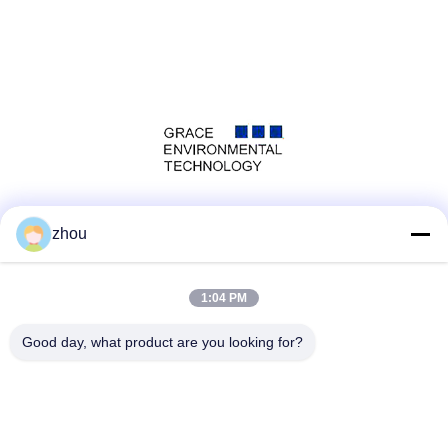
Media Sosial
zhou
1:04 PM
Kontak Cepat
Good day, what product are you looking for?
Telp
86-133-8223-4953
E-mail