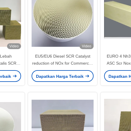
Video
Video
 Lebah
EU5/EU6 Diesel SCR Catalyst
EURO 4 Nh3 
talis SCR
reduction of NOx for Commercial
ASC Scr Nox
Terkemuka
& Passenger Vehicles
Oksida Peng
erbaik
Dapatkan Harga Terbaik
Dapatkan H
(pengurangan NOx untuk
kendaraan komersial dan
penumpang)