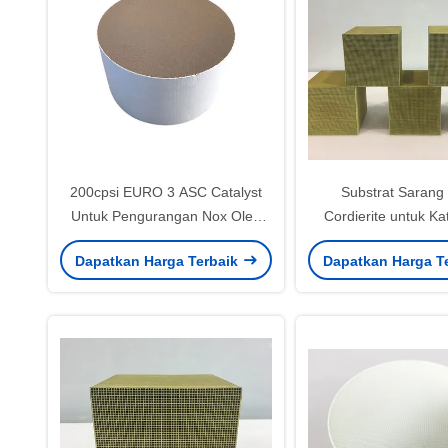
200cpsi EURO 3 ASC Catalyst
Substrat Sarang
Untuk Pengurangan Nox Oleh
Cordierite untuk Ka
Amonia Scr
Denox – Produsen 
Dapatkan Harga Terbaik
Dapatkan Harga T