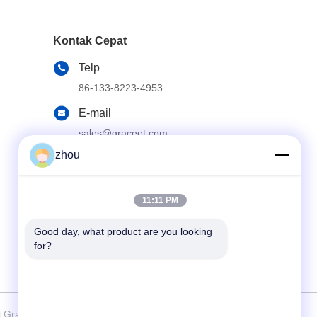
Kontak Cepat
Telp
86-133-8223-4953
E-mail
sales@graceet.com
zhou
Alamat
No.333 Jincheng East Road, Distrik Xinwu,
Kota Wuxi, Provinsi Jiangsu, Cina
11:11 PM
Good day, what product are you looking 
for?
 Grace Environmental Technology CO,.LTD . Seluruh hak cipta.