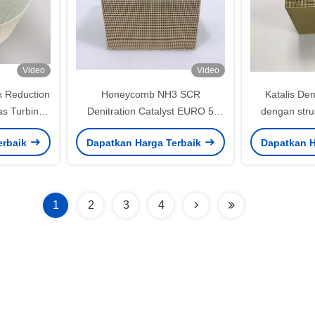
Video
Video
x Reduction
Honeycomb NH3 SCR
Katalis Deni
as Turbin
Denitration Catalyst EURO 5
dengan stru
 Titanium
Untuk Mesin Sintering
Pengolahan
erbaik
Dapatkan Harga Terbaik
Dapatkan H
1
2
3
4