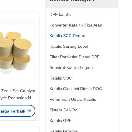
DPF katalis
Konverter Katalitik Tiga Arah
Katalis SCR Denox
Katalis Sarang Lebah
Filter Partikulat Diesel DPF
Substrat Katalis Logam
Katalis VOC
Katalis Oksidasi Diesel DOC
olit ​​​​Scr Catalyst
lytic Reduction Nox
Pemurnian Udara Katalis
uhu Rendah
Sistem DeNOx
arga Terbaik
Katalis GPF
Katalis keramik