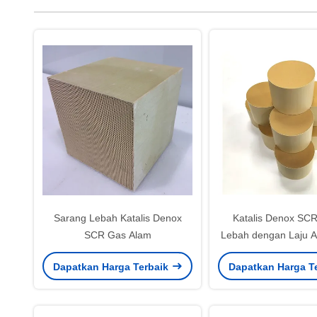
Sarang Lebah Katalis Denox
Katalis Denox SC
SCR Gas Alam
Lebah dengan Laju Al
untuk Konverter Ka
Dapatkan Harga Terbaik
Dapatkan Harga T