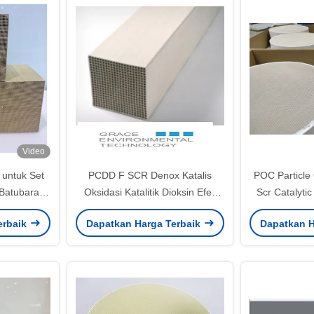
Video
 untuk Set
PCDD F SCR Denox Katalis
POC Particle 
Batubara
Oksidasi Katalitik Dioksin Efek
Scr Catalyti
II-V)
Ganda TiO2 Berbasis V2O5 WO3
Emi
erbaik
Dapatkan Harga Terbaik
Dapatkan H