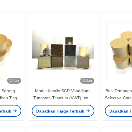
Video
Video
R Sarang
Modul Katalis SCR Vanadium-
Besi Tembaga Ze
iran Tinggi
Tungsten-Titanium (VWT) untuk
Selective Cata
talitik
Suhu Sedang
Nh3 S
erbaik
Dapatkan Harga Terbaik
Dapatkan H