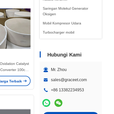
Saringan Molekul Generator
Oksigen
Mobil Kompresor Udara
Turbocharger mobil
Hubungi Kami
Oxidation Catalyst
Mr. Zhou
c Converter 100cpi
si Mobil
sales@graceet.com
arga Terbaik
+86 13382234953