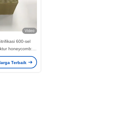
Video
trifikasi 600-sel
ktur honeycomb:
 Gas Asap Laut
arga Terbaik