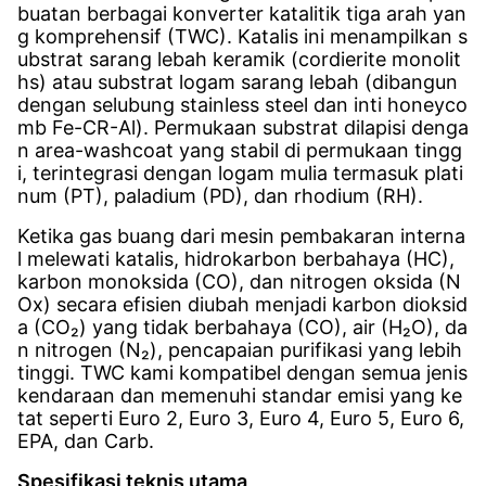
buatan berbagai konverter katalitik tiga arah yan
g komprehensif (TWC). Katalis ini menampilkan s
ubstrat sarang lebah keramik (cordierite monolit
hs) atau substrat logam sarang lebah (dibangun
dengan selubung stainless steel dan inti honeyco
mb Fe-CR-Al). Permukaan substrat dilapisi denga
n area-washcoat yang stabil di permukaan tingg
i, terintegrasi dengan logam mulia termasuk plati
num (PT), paladium (PD), dan rhodium (RH).
Ketika gas buang dari mesin pembakaran interna
l melewati katalis, hidrokarbon berbahaya (HC),
karbon monoksida (CO), dan nitrogen oksida (N
Ox) secara efisien diubah menjadi karbon dioksid
a (CO₂) yang tidak berbahaya (CO), air (H₂O), da
n nitrogen (N₂), pencapaian purifikasi yang lebih
tinggi. TWC kami kompatibel dengan semua jenis
kendaraan dan memenuhi standar emisi yang ke
tat seperti Euro 2, Euro 3, Euro 4, Euro 5, Euro 6,
EPA, dan Carb.
Spesifikasi teknis utama