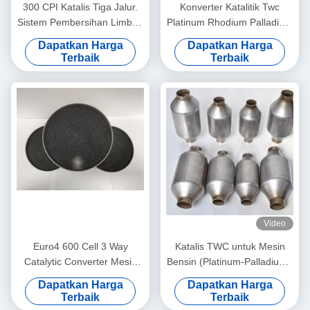
300 CPI Katalis Tiga Jalur.
Konverter Katalitik Twc
Sistem Pembersihan Limbah
Platinum Rhodium Palladium
Mobil. Memenuhi Standar
3.5" 3" 2" 2.5 Inch Konverter
Dapatkan Harga
Dapatkan Harga
Euro 6.
Katalitik 200 Sel
Terbaik
Terbaik
Video
Euro4 600 Cell 3 Way
Katalis TWC untuk Mesin
Catalytic Converter Mesin
Bensin (Platinum-Palladium):
Bensin Pt Pd Rh Metallic
Mengurangi Sulfur Bensin
Dapatkan Harga
Dapatkan Harga
Terbaik
Terbaik