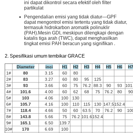
ini dapat dikontrol secara efektif oleh filter
partikulat
Pengendalian emisi yang tidak diatur—GPF
dapat mengontrol emisi tertentu yang tidak diatur,
termasuk hidrokarbon aromatik polinuklir
(PAH).Mesin GDI, meskipun dilengkapi dengan
katalis tiga arah (TWC), dapat menghasilkan
tingkat emisi PAH beracun yang signifikan .​
2. Spesifikasi umum tembikar GRACE
Diameter
inci
H1
H2
H3
H4
H5
H6
H
1#
80
3.15
60
80
2#
83
3.27
60
80
95
125
3#
93
3.66
60
75
76.2
88.3
90
93
101
4#
101.6
4.00
60
62
68
75
76.2
80
90
5#
103
4.06
100
130
6#
105.7
4.16
100
110
115
130
147,5
152.4
7#
118.4
4.66
50
60
63.5
70
76.2
90
10
8#
143.8
5.66
75
76.2
101.6
152.4
9#
165.1
6.50
139.7
10#
170
6.69
100