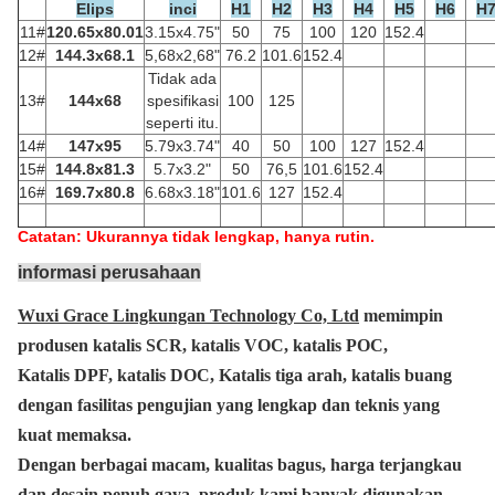
Elips
inci
H1
H2
H3
H4
H5
H6
H
11#
120.65x80.01
3.15x4.75"
50
75
100
120
152.4
12#
144.3x68.1
5,68x2,68"
76.2
101.6
152.4
Tidak ada
13#
144x68
spesifikasi
100
125
seperti itu.
14#
147x95
5.79x3.74"
40
50
100
127
152.4
15#
144.8x81.3
5.7x3.2"
50
76,5
101.6
152.4
16#
169.7x80.8
6.68x3.18"
101.6
127
152.4
Catatan: Ukurannya tidak lengkap, hanya rutin.
informasi perusahaan
Wuxi Grace Lingkungan Technology Co, Ltd
memimpin
produsen katalis SCR, katalis VOC, katalis POC,
Katalis DPF, katalis DOC, Katalis tiga arah, katalis buang
dengan fasilitas pengujian yang lengkap dan teknis yang
kuat
memaksa.
Dengan berbagai macam, kualitas bagus, harga terjangkau
dan desain penuh gaya, produk kami banyak digunakan