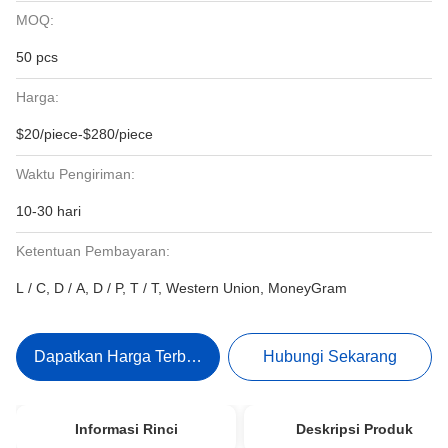
MOQ:
50 pcs
Harga:
$20/piece-$280/piece
Waktu Pengiriman:
10-30 hari
Ketentuan Pembayaran:
L / C, D / A, D / P, T / T, Western Union, MoneyGram
Dapatkan Harga Terbaik
Hubungi Sekarang
Informasi Rinci
Deskripsi Produk