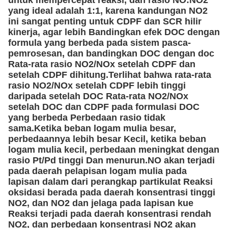
untuk mempercepat reaksi, dan rasio NO:NO2
yang ideal adalah 1:1, karena kandungan NO2
ini sangat penting untuk CDPF dan SCR hilir
kinerja, agar lebih Bandingkan efek DOC dengan
formula yang berbeda pada sistem pasca-
pemrosesan, dan bandingkan DOC dengan doc
Rata-rata rasio NO2/NOx setelah CDPF dan
setelah CDPF dihitung.Terlihat bahwa rata-rata
rasio NO2/NOx setelah CDPF lebih tinggi
daripada setelah DOC Rata-rata NO2/NOx
setelah DOC dan CDPF pada formulasi DOC
yang berbeda Perbedaan rasio tidak
sama.Ketika beban logam mulia besar,
perbedaannya lebih besar Kecil, ketika beban
logam mulia kecil, perbedaan meningkat dengan
rasio Pt/Pd tinggi Dan menurun.NO akan terjadi
pada daerah pelapisan logam mulia pada
lapisan dalam dari perangkap partikulat Reaksi
oksidasi berada pada daerah konsentrasi tinggi
NO2, dan NO2 dan jelaga pada lapisan kue
Reaksi terjadi pada daerah konsentrasi rendah
NO2, dan perbedaan konsentrasi NO2 akan