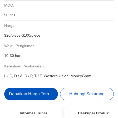
MOQ:
50 pcs
Harga:
$20/piece-$100/piece
Waktu Pengiriman:
10-30 hari
Ketentuan Pembayaran:
L / C, D / A, D / P, T / T, Western Union, MoneyGram
Dapatkan Harga Terbaik
Hubungi Sekarang
Informasi Rinci
Deskripsi Produk