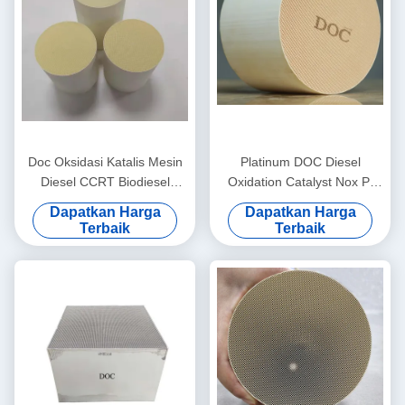
Doc Oksidasi Katalis Mesin
Platinum DOC Diesel
Diesel CCRT Biodiesel
Oxidation Catalyst Nox Pt
Regenerasi Berkelanjutan
Honeycomb Ceramic
Dapatkan Harga
Dapatkan Harga
Particulate Trap
Monolith Catalyst Substrat
Terbaik
Terbaik