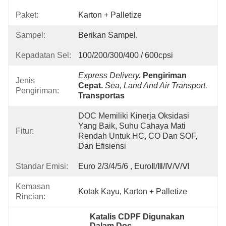
Paket:
Karton + Palletize
Sampel:
Berikan Sampel.
Kepadatan Sel:
100/200/300/400 / 600cpsi
Express Delivery.
Pengiriman 
Jenis
Cepat.
Sea, Land And Air Transport.
Pengiriman:
Transportas
DOC Memiliki Kinerja Oksidasi 
Yang Baik, Suhu Cahaya Mati 
Fitur:
Rendah Untuk HC, CO Dan SOF, 
Dan Efisiensi
Standar Emisi:
Euro 2/3/4/5/6 , EuroⅡ/Ⅲ/Ⅳ/Ⅴ/Ⅵ
Kemasan
Kotak Kayu, Karton + Palletize
Rincian:
Katalis CDPF Digunakan 
Dalam Doc