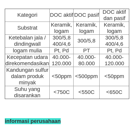
DOC aktif
Kategori
DOC aktif
DOC pasif
dan pasif
Keramik,
Keramik,
Keramik,
Substrat
logam
logam
logam
Ketebalan jala /
300/5,8
300/5,8
300/5,8
dindingwall
400/4,6
400/4,6
logam mulia
Pt, Pd
PT
Pt, Pd
Kecepatan udara
40.000-
40.000-
40.000-
direkomendasikan
120.000
80.000
120.000
Kandungan sulfur
dalam produk
<50ppm
<500ppm
<50ppm
minyak
Suhu yang
<750C
<550C
<650C
disarankan
informasi perusahaan