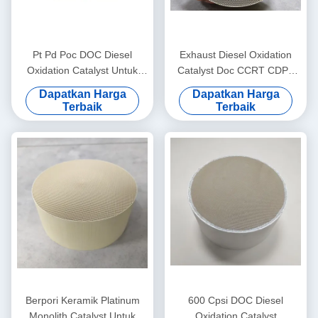
Pt Pd Poc DOC Diesel
Exhaust Diesel Oxidation
Oxidation Catalyst Untuk
Catalyst Doc CCRT CDPF
Kendaraan 3 "4" 300 Cpsi
Mengobati Truk Bus Diesel
Dapatkan Harga
Dapatkan Harga
Euro 3 4 5
Gas Ekor Berbahaya
Terbaik
Terbaik
Berpori Keramik Platinum
600 Cpsi DOC Diesel
Monolith Catalyst Untuk
Oxidation Catalyst