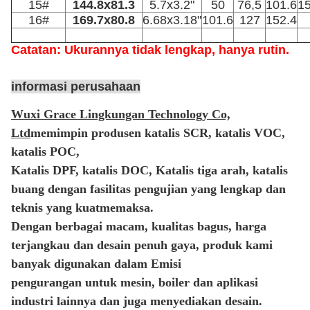
15#
144.8x81.3
5.7x3.2"
50
76,5
101.6
15
16#
169.7x80.8
6.68x3.18"
101.6
127
152.4
Catatan: Ukurannya tidak lengkap, hanya rutin.
informasi perusahaan
Wuxi Grace Lingkungan Technology Co,
Ltd
memimpin produsen katalis SCR, katalis VOC,
katalis POC,
Katalis DPF, katalis DOC, Katalis tiga arah, katalis
buang dengan fasilitas pengujian yang lengkap dan
teknis yang kuat
memaksa.
Dengan berbagai macam, kualitas bagus, harga
terjangkau dan desain penuh gaya, produk kami
banyak digunakan dalam Emisi
pengurangan untuk mesin, boiler dan aplikasi
industri lainnya dan juga menyediakan desain.