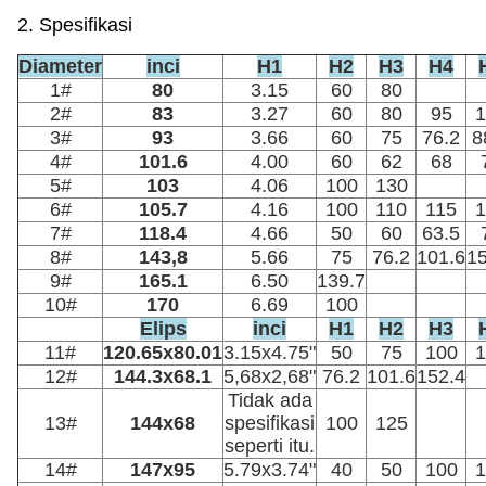
2. Spesifikasi
Diameter
inci
H1
H2
H3
H4
1#
80
3.15
60
80
2#
83
3.27
60
80
95
1
3#
93
3.66
60
75
76.2
8
4#
101.6
4.00
60
62
68
5#
103
4.06
100
130
6#
105.7
4.16
100
110
115
1
7#
118.4
4.66
50
60
63.5
8#
143,8
5.66
75
76.2
101.6
15
9#
165.1
6.50
139.7
10#
170
6.69
100
Elips
inci
H1
H2
H3
11#
120.65x80.01
3.15x4.75"
50
75
100
1
12#
144.3x68.1
5,68x2,68"
76.2
101.6
152.4
Tidak ada
13#
144x68
spesifikasi
100
125
seperti itu.
14#
147x95
5.79x3.74"
40
50
100
1