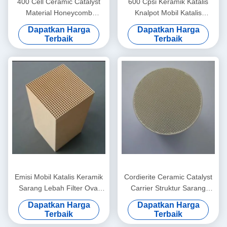
400 Cell Ceramic Catalyst
600 Cpsi Keramik Katalis
Material Honeycomb
Knalpot Mobil Katalis
Catalytic Converter Ceramic
Pemurnian Gas Buang
Dapatkan Harga
Dapatkan Harga
Oval Racetrack
Otomotif
Terbaik
Terbaik
Emisi Mobil Katalis Keramik
Cordierite Ceramic Catalyst
Sarang Lebah Filter Oval
Carrier Struktur Sarang
Pellet Square ISO14001
Lebah Katalis Knalpot Mobil
Dapatkan Harga
Dapatkan Harga
Terbaik
Terbaik