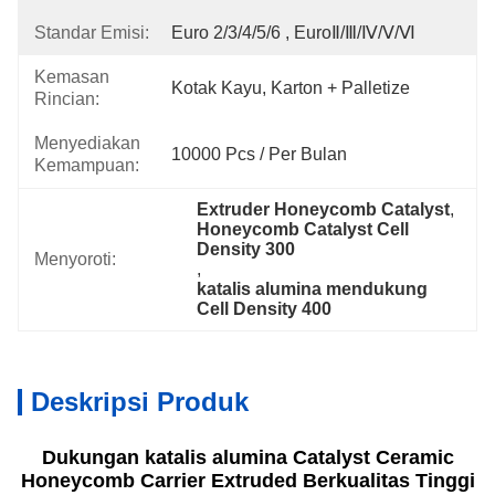
Standar Emisi:
Euro 2/3/4/5/6 , EuroⅡ/Ⅲ/Ⅳ/Ⅴ/Ⅵ
Kemasan
Kotak Kayu, Karton + Palletize
Rincian:
Menyediakan
10000 Pcs / Per Bulan
Kemampuan:
Extruder Honeycomb Catalyst
, 
Honeycomb Catalyst Cell 
Density 300
Menyoroti:
, 
katalis alumina mendukung 
Cell Density 400
Deskripsi Produk
Dukungan katalis alumina Catalyst Ceramic
Honeycomb Carrier Extruded Berkualitas Tinggi