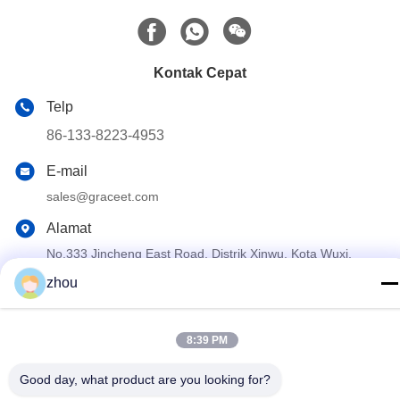
Kontak Cepat
Telp
86-133-8223-4953
E-mail
sales@graceet.com
Alamat
No.333 Jincheng East Road, Distrik Xinwu, Kota Wuxi,
Provinsi Jiangsu, Cina
zhou
Kebijakan Privasi
|
Sitemap
8:39 PM
Cina Kualitas Baik DPF katalis Pemasok. Hak cipta © 2021-2026
Wuxi Grace Environmental Technology CO,.LTD . Seluruh hak
Good day, what product are you looking for?
cipta.