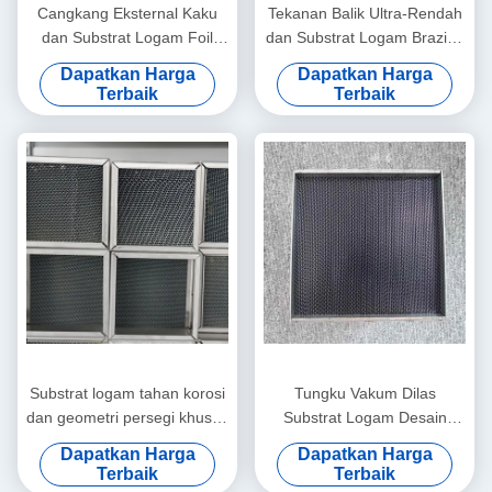
Cangkang Eksternal Kaku
Tekanan Balik Ultra-Rendah
dan Substrat Logam Foil
dan Substrat Logam Brazing
yang Saling Bertautan untuk
Vakum untuk Turbin Gas
Dapatkan Harga
Dapatkan Harga
Generator Darurat Stasioner
Industri
Terbaik
Terbaik
Substrat logam tahan korosi
Tungku Vakum Dilas
dan geometri persegi khusus
Substrat Logam Desain
untuk pengolahan knalpot
Aliran Tinggi untuk DeNOx
Dapatkan Harga
Dapatkan Harga
laut
Volume Gas Besar
Terbaik
Terbaik