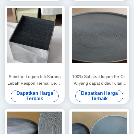
Substrat Logam Inti Sarang
100% Substrat logam Fe-Cr-
Lebah Respon Termal Cepat
Al yang dapat didaur ulang
untuk Sistem Pembuangan
dengan Euro 2/3/4/5/6
Dapatkan Harga
Dapatkan Harga
Berkinerja Tinggi
Kepatuhan dan kepadatan
Terbaik
Terbaik
sel yang dapat disesuaikan