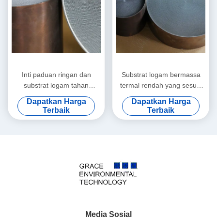
Inti paduan ringan dan
Substrat logam bermassa
substrat logam tahan
termal rendah yang sesuai
dampak fisik dengan
dengan CARB untuk
Dapatkan Harga
Dapatkan Harga
tekanan balik ultra-rendah
kendaraan tuning yang
Terbaik
Terbaik
untuk pengendalian emisi
ramah lingkungan
Media Sosial