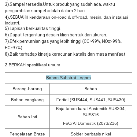
3).Sampel tersedia.Untuk produk yang sudah ada, waktu 
pengambilan sampel adalah dalam 2 hari.
4).
SEBUAH
ll kendaraan on-road & off-road, mesin, dan instalasi
industri.
5).Lapisan berkualitas tinggi.
6).Dapat tergantung desain klien bentuk dan ukuran.
7).Efek pemurnian gas yang lebih tinggi (CO>99%, NOx>99%, 
HC≥97%).
8).Baik terhadap kinerja keracunan katalis dan masa manfaat
2
.
BERKAH
spesifikasi umum
Bahan Substrat Logam
Barang-barang
Bahan
Bahan cangkang
Feritel (SUS444, SUS441, SUS430)
Baja tahan karat Austenitik SUS304,
SUS316
Bahan Inti
FeCrAl Domestik (2073/216)
Pengelasan Braze
Solder berbasis nikel