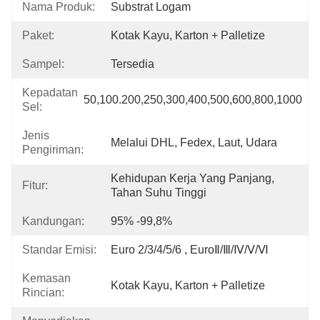
Nama Produk:
Substrat Logam
Paket:
Kotak Kayu, Karton + Palletize
Sampel:
Tersedia
Kepadatan
50,100.200,250,300,400,500,600,800,1000
Sel:
Jenis
Melalui DHL, Fedex, Laut, Udara
Pengiriman:
Kehidupan Kerja Yang Panjang, 
Fitur:
Tahan Suhu Tinggi
Kandungan:
95% -99,8%
Standar Emisi:
Euro 2/3/4/5/6 , EuroⅡ/Ⅲ/Ⅳ/Ⅴ/Ⅵ
Kemasan
Kotak Kayu, Karton + Palletize
Rincian: