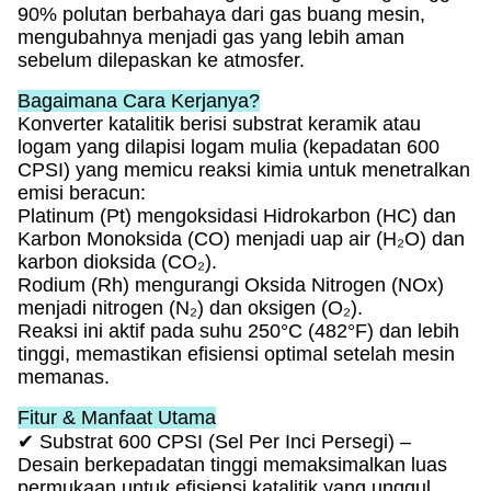
90% polutan berbahaya dari gas buang mesin,
mengubahnya menjadi gas yang lebih aman
sebelum dilepaskan ke atmosfer.
Bagaimana Cara Kerjanya?
Konverter katalitik berisi substrat keramik atau
logam yang dilapisi logam mulia (kepadatan 600
CPSI) yang memicu reaksi kimia untuk menetralkan
emisi beracun:
Platinum (Pt) mengoksidasi Hidrokarbon (HC) dan
Karbon Monoksida (CO) menjadi uap air (H₂O) dan
karbon dioksida (CO₂).
Rodium (Rh) mengurangi Oksida Nitrogen (NOx)
menjadi nitrogen (N₂) dan oksigen (O₂).
Reaksi ini aktif pada suhu 250°C (482°F) dan lebih
tinggi, memastikan efisiensi optimal setelah mesin
memanas.
Fitur & Manfaat Utama
✔ Substrat 600 CPSI (Sel Per Inci Persegi) –
Desain berkepadatan tinggi memaksimalkan luas
permukaan untuk efisiensi katalitik yang unggul.