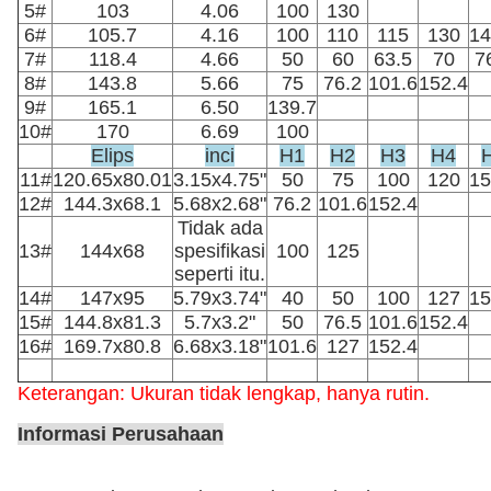
5#
103
4.06
100
130
6#
105.7
4.16
100
110
115
130
14
7#
118.4
4.66
50
60
63.5
70
7
8#
143.8
5.66
75
76.2
101.6
152.4
9#
165.1
6.50
139.7
10#
170
6.69
100
Elips
inci
H1
H2
H3
H4
11#
120.65x80.01
3.15x4.75"
50
75
100
120
15
12#
144.3x68.1
5.68x2.68"
76.2
101.6
152.4
Tidak ada
13#
144x68
spesifikasi
100
125
seperti itu.
14#
147x95
5.79x3.74"
40
50
100
127
15
15#
144.8x81.3
5.7x3.2"
50
76.5
101.6
152.4
16#
169.7x80.8
6.68x3.18"
101.6
127
152.4
Keterangan: Ukuran tidak lengkap, hanya rutin.
Informasi Perusahaan