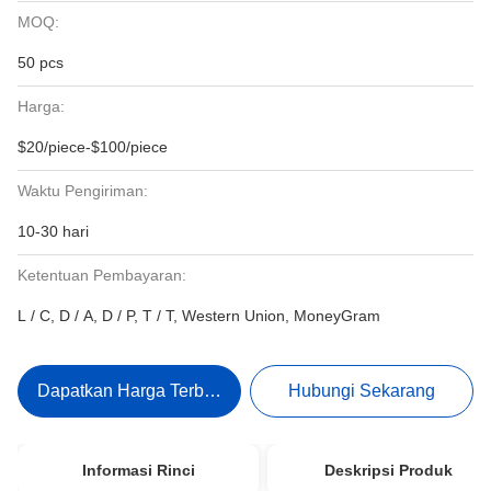
MOQ:
50 pcs
Harga:
$20/piece-$100/piece
Waktu Pengiriman:
10-30 hari
Ketentuan Pembayaran:
L / C, D / A, D / P, T / T, Western Union, MoneyGram
Dapatkan Harga Terbaik
Hubungi Sekarang
Informasi Rinci
Deskripsi Produk