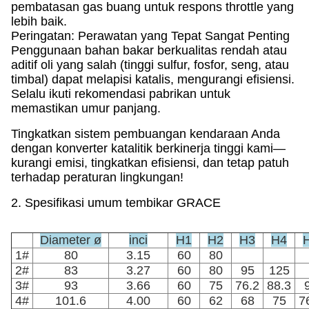
pembatasan gas buang untuk respons throttle yang
lebih baik.
Peringatan: Perawatan yang Tepat Sangat Penting
Penggunaan bahan bakar berkualitas rendah atau
aditif oli yang salah (tinggi sulfur, fosfor, seng, atau
timbal) dapat melapisi katalis, mengurangi efisiensi.
Selalu ikuti rekomendasi pabrikan untuk
memastikan umur panjang.
Tingkatkan sistem pembuangan kendaraan Anda
dengan konverter katalitik berkinerja tinggi kami—
kurangi emisi, tingkatkan efisiensi, dan tetap patuh
terhadap peraturan lingkungan!
2. Spesifikasi umum tembikar GRACE
Diameter ø
inci
H1
H2
H3
H4
1#
80
3.15
60
80
2#
83
3.27
60
80
95
125
3#
93
3.66
60
75
76.2
88.3
4#
101.6
4.00
60
62
68
75
7