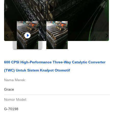
600 CPSI High-Performance Three-Way Catalytic Converter
(TWC) Untuk Sistem Knalpot Otomotif
Nama Merek:
Grace
Nomor Model:
G-70198