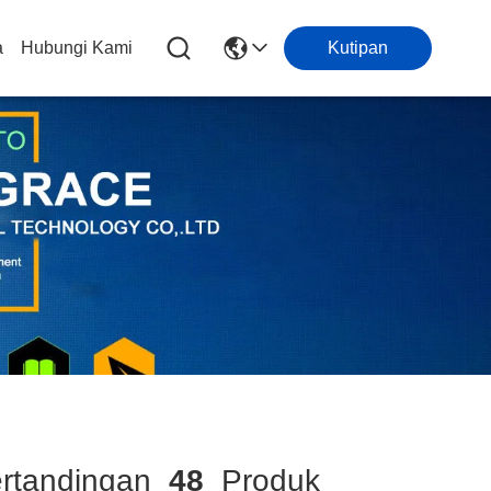
a
Hubungi Kami
Kutipan
rtandingan
48
Produk