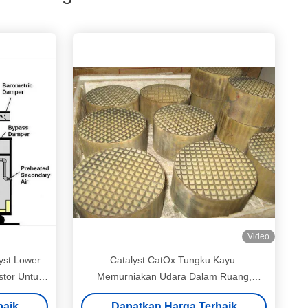
Video
yst Lower
Catalyst CatOx Tungku Kayu:
stor Untuk
Memurniakan Udara Dalam Ruang,
Mengurangi CO, VOC & Asap Hitam
baik
Dapatkan Harga Terbaik