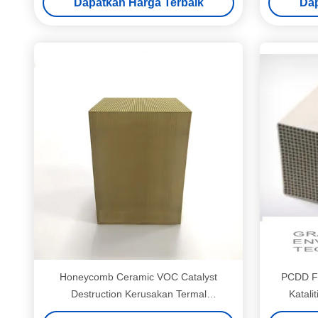
Dapatkan Harga Terbaik
Dap
Honeycomb Ceramic VOC Catalyst
PCDD F 
Destruction Kerusakan Termal
Katali
Mengkatalisasi Gas Limbah Organik