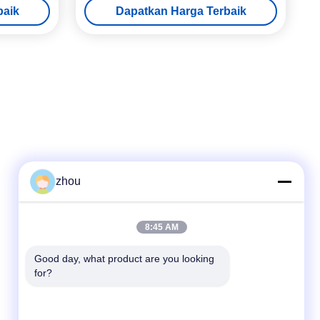
baik
Dapatkan Harga Terbaik
zhou
Kontak Cepat
8:45 AM
Telp
Good day, what product are you looking 
for?
86-133-8223-4953
E-mail
sales@graceet.com