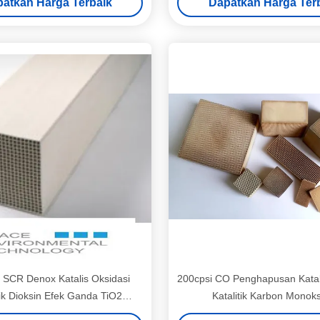
atkan Harga Terbaik
Dapatkan Harga Ter
SCR Denox Katalis Oksidasi
200cpsi CO Penghapusan Katal
tik Dioksin Efek Ganda TiO2
Katalitik Karbon Monok
Berbasis V2O5 WO3