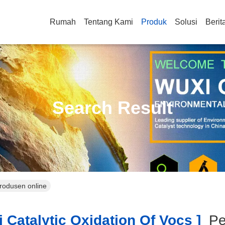
Rumah
Tentang Kami
Produk
Solusi
Berit
Search Result
Produsen online
 Catalytic Oxidation Of Vocs ]
Pe