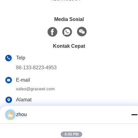
Media Sosial
Kontak Cepat
Telp
86-133-8223-4953
E-mail
sales@graceet.com
Alamat
No.333 Jincheng East Road, Distrik Xinwu, Kota Wuxi,
Provinsi Jiangsu, Cina
zhou
Kebijakan Privasi
|
Sitemap
4:45 PM