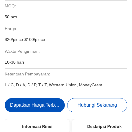
MOQ:
50 pcs
Harga:
$20/piece-$100/piece
Waktu Pengiriman:
10-30 hari
Ketentuan Pembayaran:
L / C, D / A, D / P, T / T, Western Union, MoneyGram
Dapatkan Harga Terbaik
Hubungi Sekarang
Informasi Rinci
Deskripsi Produk