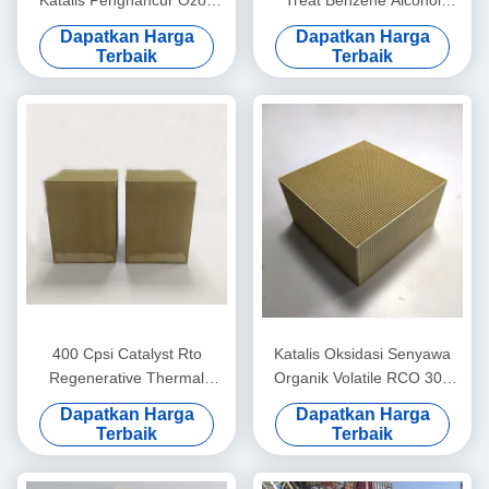
Katalis Penghancur Ozon
Treat Benzene Alcohol
150x150x50mm Hingga
Aldehyde Alkane
Dapatkan Harga
Dapatkan Harga
300mm
100x100x50mm
Terbaik
Terbaik
400 Cpsi Catalyst Rto
Katalis Oksidasi Senyawa
Regenerative Thermal
Organik Volatile RCO 300
Oxidizer Perawatan
Cpsi Hapus Gas Limbah
Dapatkan Harga
Dapatkan Harga
Pembakaran Aliran Kecil
Industri
Terbaik
Terbaik