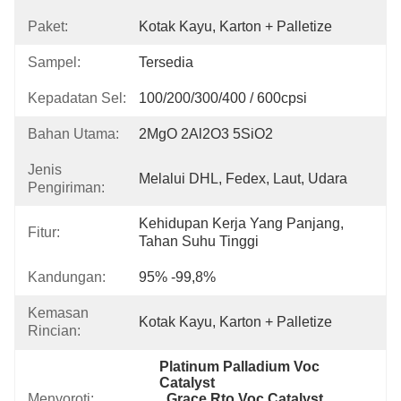
Paket:
Kotak Kayu, Karton + Palletize
Sampel:
Tersedia
Kepadatan Sel:
100/200/300/400 / 600cpsi
Bahan Utama:
2MgO 2Al2O3 5SiO2
Jenis
Melalui DHL, Fedex, Laut, Udara
Pengiriman:
Kehidupan Kerja Yang Panjang, 
Fitur:
Tahan Suhu Tinggi
Kandungan:
95% -99,8%
Kemasan
Kotak Kayu, Karton + Palletize
Rincian:
Platinum Palladium Voc 
Catalyst
Menyoroti:
, 
Grace Rto Voc Catalyst
, 