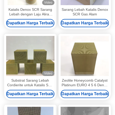
Video
Katalis Denox SCR Sarang
Sarang Lebah Katalis Denox
Lebah dengan Laju Aliran
SCR Gas Alam
Tinggi untuk Konverter
Dapatkan Harga Terbaik
Dapatkan Harga Terbaik
Katalitik
Video
Substrat Sarang Lebah
Zeolite Honeycomb Catalyst
Cordierite untuk Katalis SCR
Platinum EURO 4 5 6 Denox
Denox – Produsen
DOC SCR POC ASC
Dapatkan Harga Terbaik
Dapatkan Harga Terbaik
Terkemuka