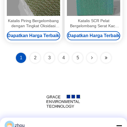
Katalis Piring Bergelombang
Katalis SCR Pelat
dengan Tingkat Oksidasi
Bergelombang Serat Kaca
Sangat Rendah untuk
dengan Penurunan Tekanan
Dapatkan Harga Terbaik
Dapatkan Harga Terbaik
DeNOx Boiler Industri
Rendah dan Ketahanan
Termal untuk Sistem DeNOx
Mesin Kelautan
1
2
3
4
5
Media Sosial
zhou