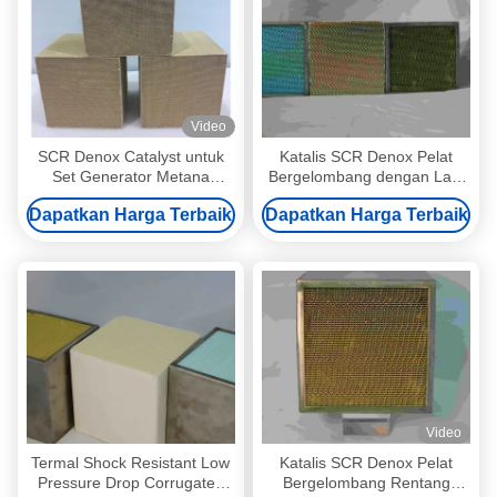
Video
SCR Denox Catalyst untuk
Katalis SCR Denox Pelat
Set Generator Metana
Bergelombang dengan Laju
Batubara (Standar Euro II-V)
Pembukaan Tinggi dan Jatuh
Dapatkan Harga Terbaik
Dapatkan Harga Terbaik
Tekanan Rendah dengan
Ketahanan Termal untuk
Tungku Industri
Video
Termal Shock Resistant Low
Katalis SCR Denox Pelat
Pressure Drop Corrugated
Bergelombang Rentang