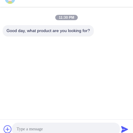
11:30 PM
Kontak Cepat
Good day, what product are you looking for?
Telp
86-133-8223-4953
E-mail
sales@graceet.com
Alamat
No.333 Jincheng East Road, Distrik Xinwu, Kota Wuxi,
Provinsi Jiangsu, Cina
Kebijakan Privasi
|
Sitemap
Cina Kualitas Baik DPF katalis Pemasok. Hak cipta © 2021-2026
Wuxi Grace Environmental Technology CO,.LTD . Seluruh hak
cipta.