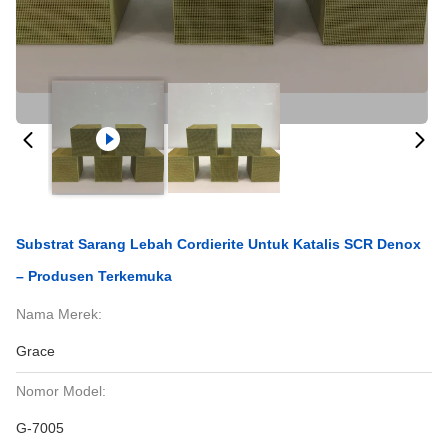
Substrat Sarang Lebah Cordierite Untuk Katalis SCR Denox
– Produsen Terkemuka
Nama Merek:
Grace
Nomor Model:
G-7005