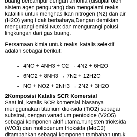
buang bercampur dengan amonia (disuplai oleh
sistem agen pengurang) dan mengalami reaksi
katalitik untuk menghasilkan nitrogen (N2) dan air
(H2O) yang tidak berbahaya,Dengan demikian
mengurangi emisi NOx dan mengurangi polusi
lingkungan dari gas buang.
Persamaan kimia untuk reaksi katalis selektif
adalah sebagai berikut:
4NO + 4NH3 + O2 → 4N2 + 6H2O
6NO2 + 8NH3 → 7N2 + 12H2O
NO + NO2 + 2NH3 → 2N2 + 3H2O
2Komposisi Katalis SCR Komersial
Saat ini, katalis SCR komersial biasanya
menggunakan titanium dioksida (TiO2) sebagai
substrat, dengan vanadium pentoxide (V2O5)
sebagai komponen aktif utama.Tungsten trioksida
(WO3) dan molibdenum trioksida (MoO3)
ditambahkan sebagai komponen tambahan untuk