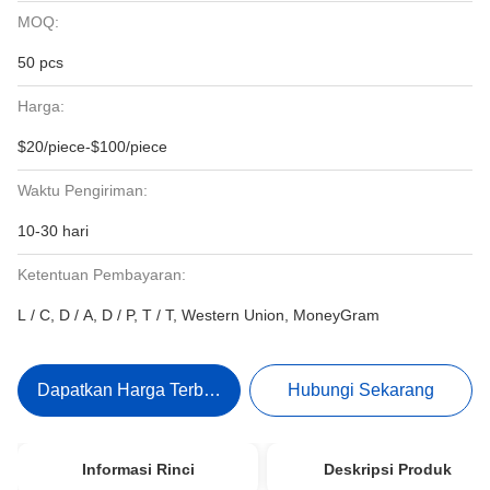
MOQ:
50 pcs
Harga:
$20/piece-$100/piece
Waktu Pengiriman:
10-30 hari
Ketentuan Pembayaran:
L / C, D / A, D / P, T / T, Western Union, MoneyGram
Dapatkan Harga Terbaik
Hubungi Sekarang
Informasi Rinci
Deskripsi Produk