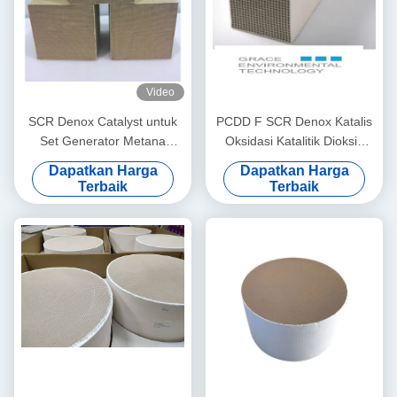
Video
SCR Denox Catalyst untuk
PCDD F SCR Denox Katalis
Set Generator Metana
Oksidasi Katalitik Dioksin
Batubara (Standar Euro II-V)
Efek Ganda TiO2 Berbasis
Dapatkan Harga
Dapatkan Harga
V2O5 WO3
Terbaik
Terbaik