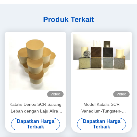
Produk Terkait
Video
Video
Katalis Denox SCR Sarang
Modul Katalis SCR
Lebah dengan Laju Aliran
Vanadium-Tungsten-
Tinggi untuk Konverter
Titanium (VWT) untuk Suhu
Dapatkan Harga
Dapatkan Harga
Katalitik
Sedang
Terbaik
Terbaik