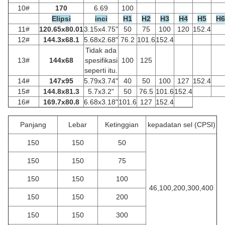
10#
170
6.69
100
Elipsi
inci
H1
H2
H3
H4
H5
H6
11#
120.65x80.01
3.15x4.75"
50
75
100
120
152.4
12#
144.3x68.1
5.68x2.68"
76.2
101.6
152.4
Tidak ada
13#
144x68
spesifikasi
100
125
seperti itu.
14#
147x95
5.79x3.74"
40
50
100
127
152.4
15#
144.8x81.3
5.7x3.2"
50
76.5
101.6
152.4
16#
169.7x80.8
6.68x3.18"
101.6
127
152.4
Panjang
Lebar
Ketinggian
kepadatan sel (CPSI)
150
150
50
150
150
75
150
150
100
46,100,200,300,400
150
150
200
150
150
300