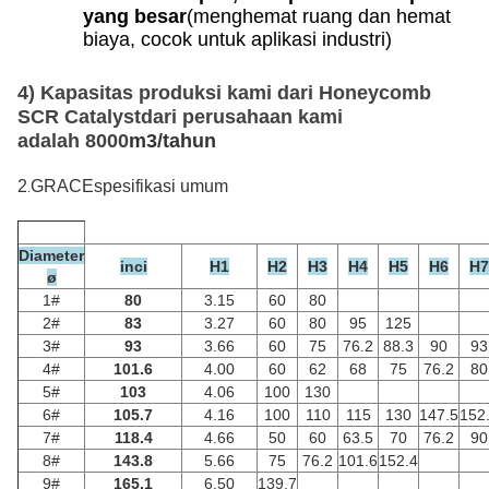
yang besar
(menghemat ruang dan hemat
biaya, cocok untuk aplikasi industri)
4) Kapasitas produksi kami dari Honeycomb
SCR Catalys
t
dari perusahaan kami
adalah
8000
m3/tahun
2
GRACE
spesifikasi umum
.
Diameter
inci
H1
H2
H3
H4
H5
H6
H7
ø
1#
80
3.15
60
80
2#
83
3.27
60
80
95
125
3#
93
3.66
60
75
76.2
88.3
90
93
4#
101.6
4.00
60
62
68
75
76.2
80
5#
103
4.06
100
130
6#
105.7
4.16
100
110
115
130
147.5
152
7#
118.4
4.66
50
60
63.5
70
76.2
90
8#
143.8
5.66
75
76.2
101.6
152.4
9#
165.1
6.50
139.7