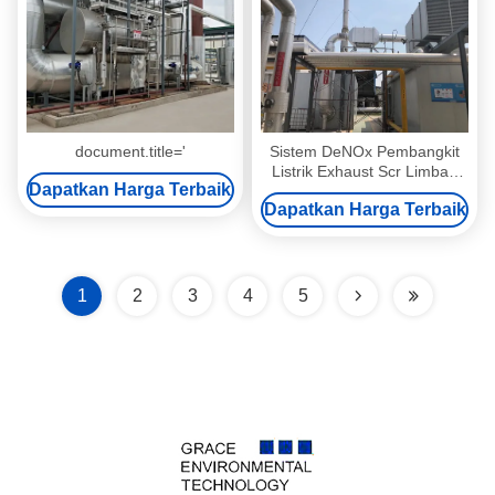
document.title='
Sistem DeNOx Pembangkit
Listrik Exhaust Scr Limbah
Dapatkan Harga Terbaik
Gas Buang Desulfurisasi
Dapatkan Harga Terbaik
Pengurangan Khusus
1
2
3
4
5