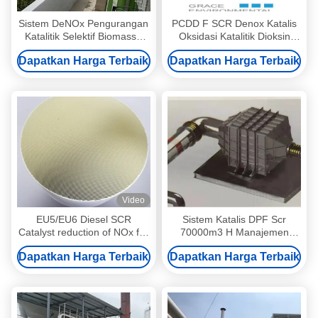
Sistem DeNOx Pengurangan
PCDD F SCR Denox Katalis
Katalitik Selektif Biomassa
Oksidasi Katalitik Dioksin
Limbah Panas Boiler
Efek Ganda TiO2 Berbasis
Dapatkan Harga Terbaik
Dapatkan Harga Terbaik
Denitration
V2O5 WO3
Video
EU5/EU6 Diesel SCR
Sistem Katalis DPF Scr
Catalyst reduction of NOx for
70000m3 H Manajemen
Commercial & Passenger
Lingkungan Mesin
Dapatkan Harga Terbaik
Dapatkan Harga Terbaik
Vehicles (pengurangan NOx
Pembakaran Internal
untuk kendaraan komersial
dan penumpang)