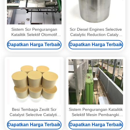
Sistem Scr Pengurangan
Scr Diesel Engines Selective
Katalitik Selektif Otomotif
Catalytic Reduction Catalyst
Untuk Aplikasi De Nox
Honeycomb Type Euro III IV
Dapatkan Harga Terbaik
Dapatkan Harga Terbaik
V VI
Besi Tembaga Zeolit ​​​​Scr
Sistem Pengurangan Katalitik
Catalyst Selective Catalytic
Selektif Mesin Pembangkit
Reduction Nox Nh3 Suhu
Listrik Scr 650MW Unit
Dapatkan Harga Terbaik
Dapatkan Harga Terbaik
Rendah
Berbahan Bakar Batubara