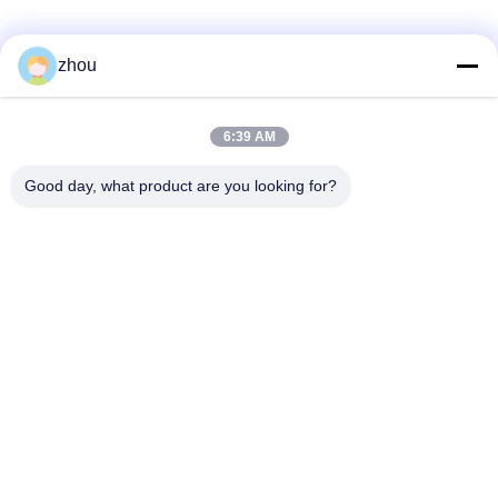
Media Sosial
zhou
6:39 AM
Kontak Cepat
Good day, what product are you looking for?
Telp
86-133-8223-4953
E-mail
sales@graceet.com
Alamat
No.333 Jincheng East Road, Distrik Xinwu, Kota Wuxi,
Provinsi Jiangsu, Cina
Kebijakan Privasi
|
Sitemap