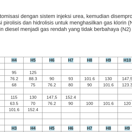
tomisasi dengan sistem injeksi urea, kemudian disempr
 pirolisis dan hidrolisis untuk menghasilkan gas klor
diesel menjadi gas rendah yang tidak berbahaya (N2) da
H4
H5
H6
H7
H8
H9
H10
95
125
76.2
88.3
90
93
101.6
130
147,
68
75
76.2
80
90
101.6
123.
115
130
147,5
152.4
63.5
70
76.2
90
100
101.6
120
101.6
152.4
H3
H4
H5
H6
H7
H8
H9