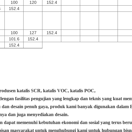
100
120
152.4
6
152.4
100
127
152.4
101.6
152.4
152.4
dusen katalis SCR, katalis VOC, katalis POC,
 dengan fasilitas pengujian yang lengkap dan teknis yang kuat
mem
u dan desain penuh gaya, produk kami banyak digunakan dalam 
innya dan juga menyediakan desain.
an dapat memenuhi kebutuhan ekonomi dan sosial yang terus ber
pisan masyarakat untuk menghubungi kami untuk hubungan bisni