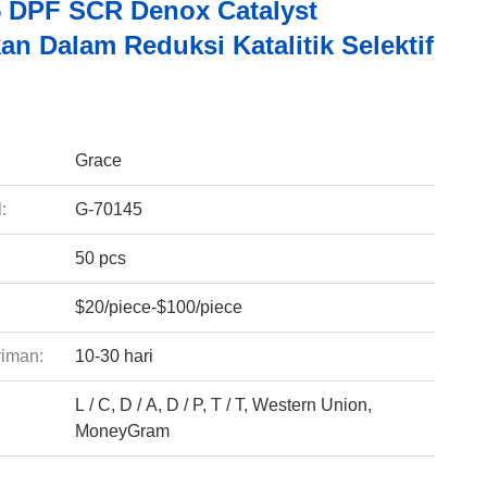
5 DPF SCR Denox Catalyst
n Dalam Reduksi Katalitik Selektif
:
Grace
:
G-70145
50 pcs
$20/piece-$100/piece
riman:
10-30 hari
L / C, D / A, D / P, T / T, Western Union,
:
MoneyGram