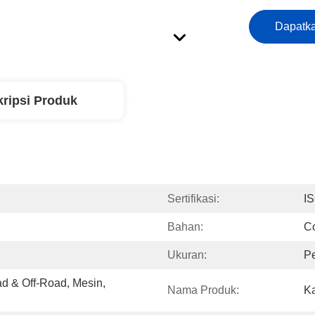
Dapatka
ripsi Produk
Sertifikasi:
I
Bahan:
Co
Ukuran:
P
& Off-Road, Mesin, 
Nama Produk:
Ka