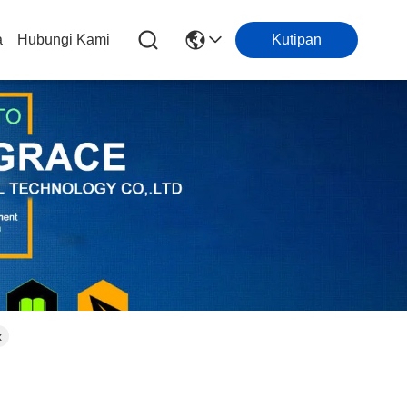
a
Hubungi Kami
Kutipan
x