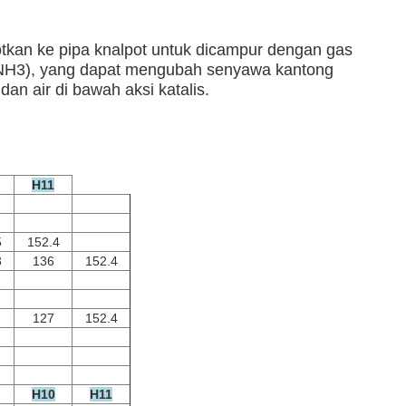
otkan ke pipa knalpot untuk dicampur dengan gas
in (NH3), yang dapat mengubah senyawa kantong
n air di bawah aksi katalis.
H11
5
152.4
3
136
152.4
127
152.4
H10
H11