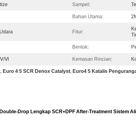
tize
Sampel:
Te
Bahan Utama:
2
Ke
 Udara
Fitur:
Ti
Bentuk:
Pe
Ⅳ/Ⅴ/Ⅵ
Kemasan Rincian:
Ko
t
, 
Euro 4 5 SCR Denox Catalyst
, 
Euro4 5 Katalis Pengurangan
Double-Drop Lengkap SCR+DPF After-Treatment Sistem Alir