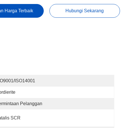
n Harga Terbaik
Hubungi Sekarang
SO9001/ISO14001
rdierite
ermintaan Pelanggan
talis SCR