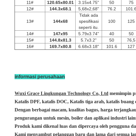
11#
120.65x80.01
3.15x4.75"
50
75
12#
144.3x68.1
5,68x2,68"
76.2
101.
Tidak ada
13#
144x68
spesifikasi
100
125
seperti itu.
14#
147x95
5.79x3.74"
40
50
15#
144.8x81.3
5.7x3.2"
50
76,5
16#
169.7x80.8
6.68x3.18"
101.6
127
informasi perusahaan
Wuxi Grace Lingkungan Technology Co, Ltd
memimpin pro
Katalis DPF, katalis DOC, Katalis tiga arah, katalis buang
Dengan berbagai macam, kualitas bagus, harga terjangka
pengurangan untuk mesin, boiler dan aplikasi industri la
Produk kami dikenal luas dan dipercaya oleh pengguna d
Kami menyambut pelanggan baru dan lama dari semua la