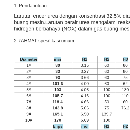
1. Pendahuluan
Larutan encer urea dengan konsentrasi 32,5% dia
buang mesin.Larutan berair urea mengalami reaksi
hidrogen berbahaya (NOX) dalam gas buang mesin 
2
RAHMAT
spesifikasi umum
.
Diameter
inci
H1
H2
H3
1#
80
3.15
60
80
2#
83
3.27
60
80
3#
93
3.66
60
75
4#
101.6
4.00
60
62
5#
103
4.06
100
130
6#
105.7
4.16
100
110
7#
118.4
4.66
50
60
8#
143,8
5.66
75
76.2
9#
165.1
6.50
139.7
10#
170
6.69
100
Elips
inci
H1
H2