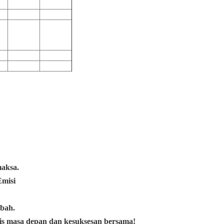
aksa.
Emisi
ubah.
s masa depan dan kesuksesan bersama!