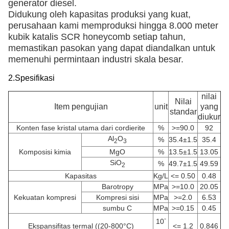
generator diesel.
Didukung oleh kapasitas produksi yang kuat,
perusahaan kami memproduksi hingga 8.000 meter
kubik katalis SCR honeycomb setiap tahun,
memastikan pasokan yang dapat diandalkan untuk
memenuhi permintaan industri skala besar.
2.
Spesifikasi
nilai
Nilai
Item pengujian
unit
yang
standar
diukur
Konten fase kristal utama dari cordierite
%
>=90.0
92
Al
O
%
35.4±1.5
35.4
2
3
Komposisi kimia
MgO
%
13.5±1.5
13.05
SiO
%
49.7±1.5
49.59
2
Kapasitas
Kg/L
<= 0.50
0.48
Barotropy
MPa
>=10.0
20.05
Kekuatan kompresi
Kompresi sisi
MPa
>=2.0
6.53
sumbu C
MPa
>=0.15
0.45
-
10
Ekspansifitas termal ((20-800
°C)
<= 1.2
0.846