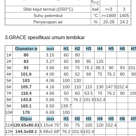
6
/°C
Sifat kejut termal ((550
°C)
kali
>=3
3
Suhu pelembut
°C
>=1400
1405
Penyerapan air
%
20-28
24.2
3.GRACE spesifikasi umum tembikar
Diameter ø
inci
H1
H2
H3
H4
H5
H6
H
1#
80
3.15
60
80
2#
83
3.27
60
80
95
125
3#
93
3.66
60
75
76.2
88.3
90
93
101
4#
101.6
4.00
60
62
68
75
76.2
80
90
5#
103
4.06
100
130
6#
105.7
4.16
100
110
115
130
147.5
152.4
7#
118.4
4.66
50
60
63.5
70
76.2
90
10
8#
143.8
5.66
75
76.2
101.6
152.4
9#
165.1
6.50
139.7
10#
170
6.69
100
Elipsi
inci
H1
H2
H3
H4
H5
H6
H
11#
120.65x80.01
3.15x4.75"
50
75
100
120
152.4
12#
144.3x68.1
5.68x2.68"
76.2
101.6
152.4