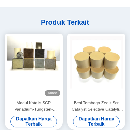
Produk Terkait
Video
Modul Katalis SCR
Besi Tembaga Zeolit ​​​​Scr
Vanadium-Tungsten-
Catalyst Selective Catalytic
Titanium (VWT) untuk Suhu
Reduction Nox Nh3 Suhu
Dapatkan Harga
Dapatkan Harga
Sedang
Rendah
Terbaik
Terbaik