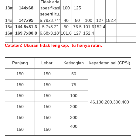
Tidak ada
13#
144x68
spesifikasi
100
125
seperti itu.
14#
147x95
5.79x3.74"
40
50
100
127
152.4
15#
144.8x81.3
5.7x3.2"
50
76.5
101.6
152.4
16#
169.7x80.8
6.68x3.18"
101.6
127
152.4
Catatan: Ukuran tidak lengkap, itu hanya rutin.
Panjang
Lebar
Ketinggian
kepadatan sel (CPSI)
150
150
50
150
150
75
150
150
100
46,100,200,300,400
150
150
200
150
150
300
400
150
150