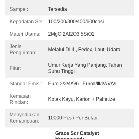
Sampel:
Tersedia
Kepadatan Sel:
100/200/300/400/600cpsi
Materi Utama:
2MgO 2Al2O3 5SiO2
Jenis
Melalui DHL, Fedex, Laut, Udara
Pengiriman:
Umur Kerja Yang Panjang, Tahan 
Fitur:
Suhu Tinggi
Standar Emisi:
Euro 2/3/4/5/6 , EuroⅡ/Ⅲ/Ⅳ/Ⅴ/Ⅵ
Kemasan
Kotak Kayu, Karton + Palletize
Rincian:
Menyediakan
10000 Pcs / Per Bulan
Kemampuan:
Grace Scr Catalyst 
Honeycomb