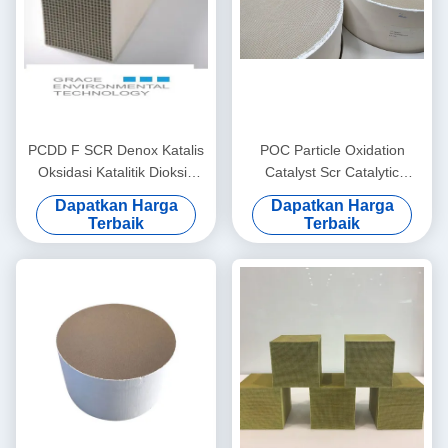
PCDD F SCR Denox Katalis
POC Particle Oxidation
Oksidasi Katalitik Dioksin
Catalyst Scr Catalytic
Efek Ganda TiO2 Berbasis
Converter 100cpi Emisi
Dapatkan Harga
Dapatkan Harga
V2O5 WO3
Mobil
Terbaik
Terbaik