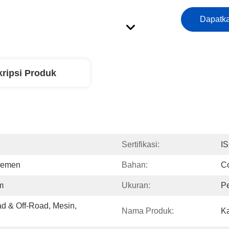
Dapatka
ripsi Produk
Sertifikasi:
I
 Semen
Bahan:
Co
am
Ukuran:
P
& Off-Road, Mesin, 
Nama Produk:
Ka