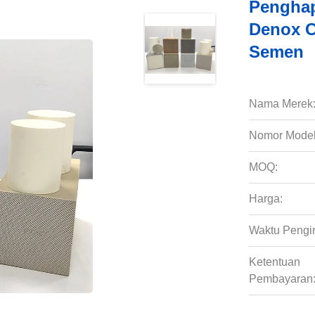
Penghap
Denox C
Semen
Nama Merek
Nomor Model
MOQ:
Harga:
Waktu Pengi
Ketentuan
Pembayaran