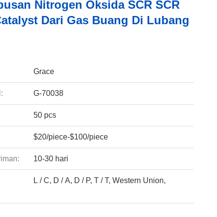
usan Nitrogen Oksida SCR SCR
atalyst Dari Gas Buang Di Lubang
:
Grace
:
G-70038
50 pcs
$20/piece-$100/piece
riman:
10-30 hari
L / C, D / A, D / P, T / T, Western Union,
: