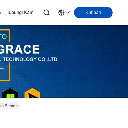
a
Hubungi Kami
Kutipan
ang Semen