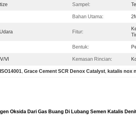
tize
Sampel:
Te
Bahan Utama:
2
Ke
 Udara
Fitur:
Ti
Bentuk:
Pe
Ⅳ/Ⅴ/Ⅵ
Kemasan Rincian:
Ko
a ISO14001
, 
Grace Cement SCR Denox Catalyst
, 
katalis nox 
gen Oksida Dari Gas Buang Di Lubang Semen Katalis Denit