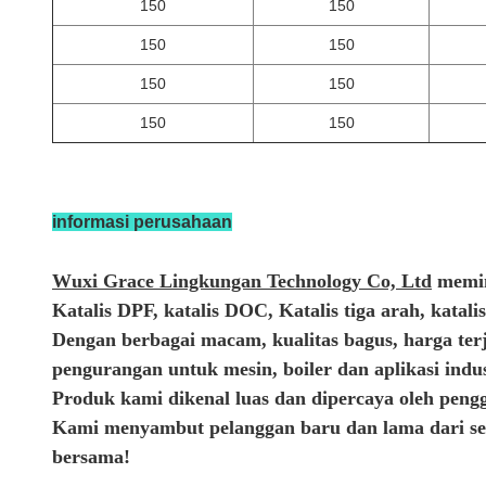
150
150
150
150
150
150
150
150
informasi perusahaan
Wuxi Grace Lingkungan Technology Co, Ltd
memim
Katalis DPF, katalis DOC, Katalis tiga arah, katal
Dengan berbagai macam, kualitas bagus, harga te
pengurangan untuk mesin, boiler dan aplikasi indu
Produk kami dikenal luas dan dipercaya oleh pen
Kami menyambut pelanggan baru dan lama dari se
bersama!