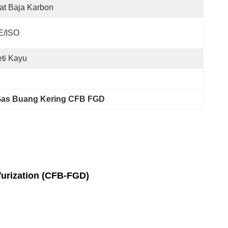
at Baja Karbon
E/ISO
ti Kayu
 Gas Buang Kering CFB FGD
furization (CFB-FGD)