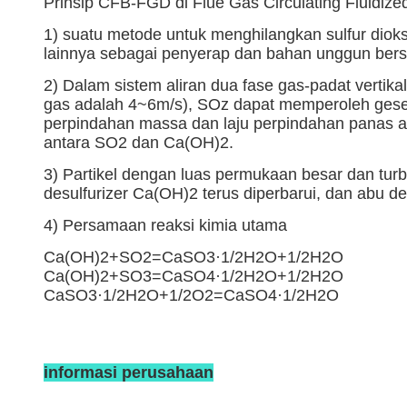
Prinsip CFB-FGD di Flue Gas Circulating Fluidize
1) suatu metode untuk menghilangkan sulfur dioksi
lainnya sebagai penyerap dan bahan unggun bersi
2) Dalam sistem aliran dua fase gas-padat vertika
gas adalah 4~6m/s), SOz dapat memperoleh gesera
perpindahan massa dan laju perpindahan panas a
antara SO2 dan Ca(OH)2.
3) Partikel dengan luas permukaan besar dan turb
desulfurizer Ca(OH)2 terus diperbarui, dan abu d
4) Persamaan reaksi kimia utama
Ca(OH)2+SO2=CaSO3·1/2H2O+1/2H2O
Ca(OH)2+SO3=CaSO4·1/2H2O+1/2H2O
CaSO3·1/2H2O+1/2O2=CaSO4·1/2H2O
informasi perusahaan