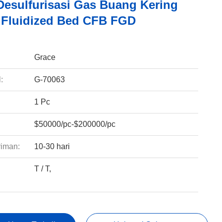
Desulfurisasi Gas Buang Kering
 Fluidized Bed CFB FGD
:
Grace
:
G-70063
1 Pc
$50000/pc-$200000/pc
riman:
10-30 hari
T / T,
: