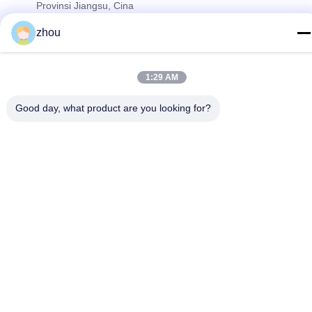
Provinsi Jiangsu, Cina
zhou
Kebijakan Privasi
|
Sitemap
Cina Kualitas Baik DPF katalis Pemasok. Hak cipta © 2021-2026
1:29 AM
Wuxi Grace Environmental Technology CO,.LTD . Seluruh hak
cipta.
Good day, what product are you looking for?