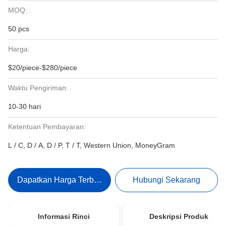
MOQ:
50 pcs
Harga:
$20/piece-$280/piece
Waktu Pengiriman:
10-30 hari
Ketentuan Pembayaran:
L / C, D / A, D / P, T / T, Western Union, MoneyGram
Dapatkan Harga Terbaik
Hubungi Sekarang
Informasi Rinci
Deskripsi Produk