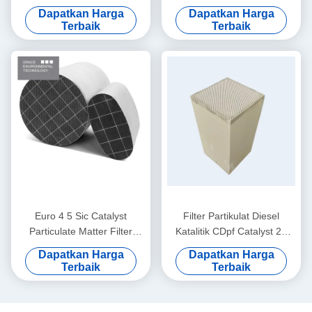
Semi Mengurangi Asap
Cleaning Euro III IV V
Dapatkan Harga
Dapatkan Harga
Hitam
Terbaik
Terbaik
Euro 4 5 Sic Catalyst
Filter Partikulat Diesel
Particulate Matter Filter
Katalitik CDpf Catalyst 24
Dinding Lapisan Logam
Aliran Dinding Inti Keramik
Dapatkan Harga
Dapatkan Harga
Mulia
400 Hingga 600 CPSI
Terbaik
Terbaik