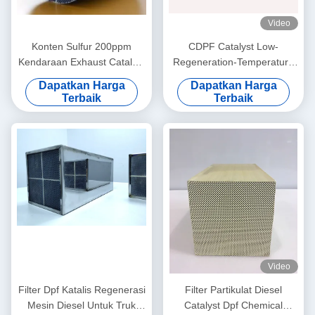
Video
Konten Sulfur 200ppm
CDPF Catalyst Low-
Kendaraan Exhaust Catalyst
Regeneration-Temperature
Diesel Dpf Regenerasi Untuk
Catalytic Converter untuk
Dapatkan Harga
Dapatkan Harga
Generator Kapal
Filtrasi Partikel Diesel
Terbaik
Terbaik
Video
Filter Dpf Katalis Regenerasi
Filter Partikulat Diesel
Mesin Diesel Untuk Truk
Catalyst Dpf Chemical