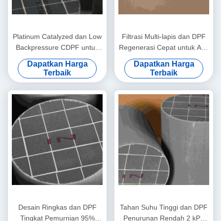
Platinum Catalyzed dan Low
Filtrasi Multi-lapis dan DPF
Backpressure CDPF untuk
Regenerasi Cepat untuk Alat
Euro VI Heavy-Duty Trucks
Penambangan dan
Dapatkan Harga
Dapatkan Harga
Penggalian
Terbaik
Terbaik
Desain Ringkas dan DPF
Tahan Suhu Tinggi dan DPF
Tingkat Pemurnian 95%
Penurunan Rendah 2 kPa