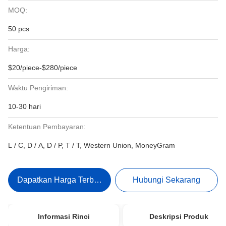
MOQ:
50 pcs
Harga:
$20/piece-$280/piece
Waktu Pengiriman:
10-30 hari
Ketentuan Pembayaran:
L / C, D / A, D / P, T / T, Western Union, MoneyGram
Dapatkan Harga Terbaik
Hubungi Sekarang
Informasi Rinci
Deskripsi Produk