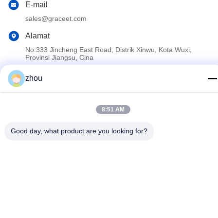
E-mail
sales@graceet.com
Alamat
No.333 Jincheng East Road, Distrik Xinwu, Kota Wuxi,
Provinsi Jiangsu, Cina
zhou
Kebijakan Privasi
|
Sitemap
Cina Kualitas Baik DPF katalis Pemasok. Hak cipta © 2021-2026
8:51 AM
Wuxi Grace Environmental Technology CO,.LTD . Seluruh hak
cipta.
Good day, what product are you looking for?