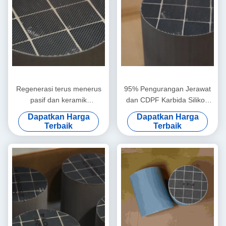
Regenerasi terus menerus
95% Pengurangan Jerawat
pasif dan keramik
dan CDPF Karbida Silikon
honeycomb CDPF 300cpsi
untuk Mesin Konstruksi Non-
Dapatkan Harga
Dapatkan Harga
untuk pengendalian asap
Jalan
Terbaik
Terbaik
hitam