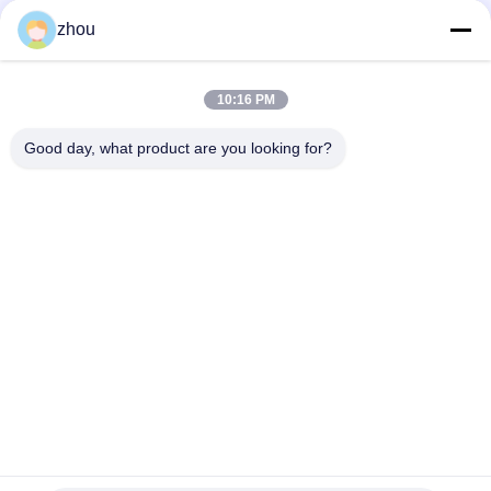
Media Sosial
zhou
10:16 PM
Kontak Cepat
Good day, what product are you looking for?
Telp
86-133-8223-4953
E-mail
sales@graceet.com
Alamat
No.333 Jincheng East Road, Distrik Xinwu, Kota Wuxi,
Provinsi Jiangsu, Cina
Kebijakan Privasi
|
Sitemap
Cina Kualitas Baik DPF katalis Pemasok. Hak cipta © 2021-2026