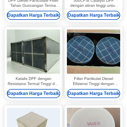
DPF Diesel Particulate Filter
300CPSI Catalyst DPF
Tahan Guncangan Termal
dengan aliran tinggi untuk
Kapasitas Jelaga Tinggi
Sistem Filter Partikel Diesel
Dapatkan Harga Terbaik
Dapatkan Harga Terbaik
dengan Filtrasi Tinggi 95%
Euro 2-6
Katalis DPF dengan
Filter Partikulat Diesel
Resistansi Termal Tinggi dan
Efisiensi Tinggi dengan
Penurunan Tekanan Rendah
Filtrasi Tinggi 95%, Tahan
Dapatkan Harga Terbaik
Dapatkan Harga Terbaik
untuk Kepatuhan Euro 2-6
Suhu Tinggi, dan Ukuran
Diesel Particulate Filter
yang Dapat Disesuaikan