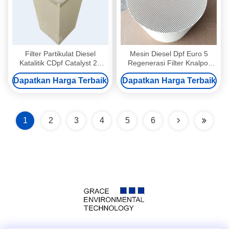
Filter Partikulat Diesel
Mesin Diesel Dpf Euro 5
Katalitik CDpf Catalyst 24
Regenerasi Filter Knalpot
Aliran Dinding Inti Keramik
Diesel Aktif Untuk Sistem
Dapatkan Harga Terbaik
Dapatkan Harga Terbaik
400 Hingga 600 CPSI
Pipa
1
2
3
4
5
6