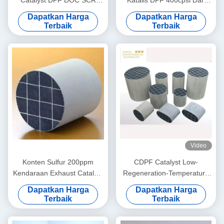
Catalyst DPF DOC SCR
Katalis DPF 400cpsi Dari
POC EU5 EU6 Modul Empat
Gas Ekor Hapus Asap Hitam
Dapatkan Harga
Dapatkan Harga
Dalam Satu
Terbaik
Terbaik
Video
Konten Sulfur 200ppm
CDPF Catalyst Low-
Kendaraan Exhaust Catalyst
Regeneration-Temperature
Diesel Dpf Regenerasi Untuk
Catalytic Converter untuk
Dapatkan Harga
Dapatkan Harga
Generator Kapal
Filtrasi Partikel Diesel
Terbaik
Terbaik