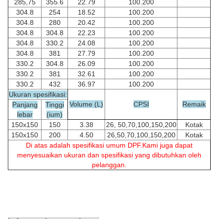
285,75
355.6
22.79
100.200
304.8
254
18.52
100.200
304.8
280
20.42
100.200
304.8
304.8
22.23
100.200
304.8
330.2
24.08
100.200
304.8
381
27.79
100.200
330.2
304.8
26.09
100.200
330.2
381
32.61
100.200
330.2
432
36.97
100.200
Ukuran spesifikasi:
Volume (L)
CPSI
Remaik
Panjang
Tinggi
lebar
(ium)
150x150
150
3.38
26, 50,70,100,150,200
Kotak
150x150
200
4.50
26,50,70,100,150,200
Kotak
Di atas adalah spesifikasi umum DPF.Kami juga dapat
menyesuaikan ukuran dan spesifikasi yang dibutuhkan oleh
pelanggan.