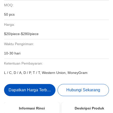
MOQ:
50 pcs
Harga:
$20/piece-$280/piece
Waktu Pengiriman:
10-30 hari
Ketentuan Pembayaran:
L / C, D / A, D / P, T / T, Western Union, MoneyGram
Dapatkan Harga Terbaik
Hubungi Sekarang
Informasi Rinci
Deskripsi Produk