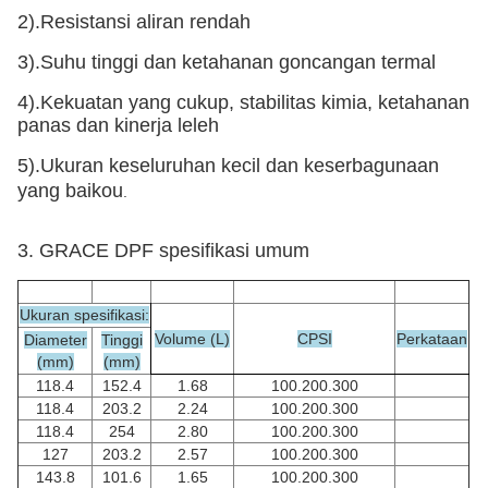
2).Resistansi aliran rendah
3).Suhu tinggi dan ketahanan goncangan termal
4).Kekuatan yang cukup, stabilitas kimia, ketahanan
panas dan kinerja leleh
5).Ukuran keseluruhan kecil dan keserbagunaan
yang baik
ou
.
3. GRACE DPF spesifikasi umum
Ukuran spesifikasi:
Volume (L)
CPSI
Perkataan
Diameter
Tinggi
(mm)
(mm)
118.4
152.4
1.68
100.200.300
118.4
203.2
2.24
100.200.300
118.4
254
2.80
100.200.300
127
203.2
2.57
100.200.300
143.8
101.6
1.65
100.200.300