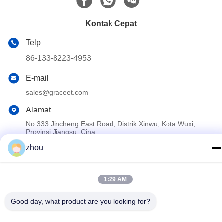
Kontak Cepat
Telp
86-133-8223-4953
E-mail
sales@graceet.com
Alamat
No.333 Jincheng East Road, Distrik Xinwu, Kota Wuxi,
Provinsi Jiangsu, Cina
zhou
Kebijakan Privasi
|
Sitemap
Cina Kualitas Baik DPF katalis Pemasok. Hak cipta © 2021-2026
1:29 AM
Wuxi Grace Environmental Technology CO,.LTD . Seluruh hak
Good day, what product are you looking for?
cipta.