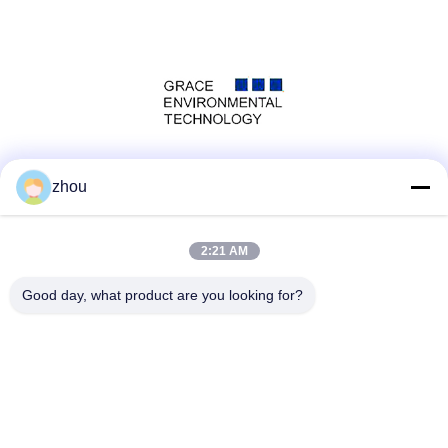
Media Sosial
zhou
2:21 AM
Kontak Cepat
Good day, what product are you looking for?
Telp
86-133-8223-4953
E-mail
sales@graceet.com
Alamat