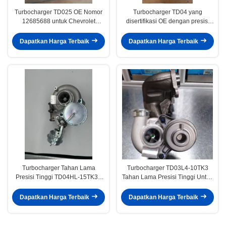
Turbocharger TD025 OE Nomor
Turbocharger TD04 yang
12685688 untuk Chevrolet
disertifikasi OE dengan presisi
EQUINOX 1.5L TURBO 2018-
tinggi dan tahan lama untuk
2022
mesin Volvo XC90 XC70 2.5T
Dapatkan Harga Terbaik
Dapatkan Harga Terbaik
B5254T2
Turbocharger Tahan Lama
Turbocharger TD03L4-10TK3
Presisi Tinggi TD04HL-15TK31
Tahan Lama Presisi Tinggi Untuk
Bersertifikat OE untuk Honda
BMW 135i 335i 535i Z4 N54 3.0L
MDX 3.5 AWD 2005-12
49131-07031 11657649289
Dapatkan Harga Terbaik
Dapatkan Harga Terbaik