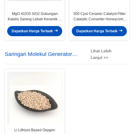
MgO Al2O3 SiO2 Dukungan
300 Cpsi Ceramic Catalyst Filter
Katalis Sarang Lebah Keramik Di
Catalytic Converter Honeycomb
Semua Mesin Kendaraan Off
101.6mm
Road On Road
Dapatkan Harga Terbaik
Dapatkan Harga Terbaik
Lihat Lebih
Saringan Molekul Generator
Lanjut >>
Oksigen
Li Lithium Based Oxygen