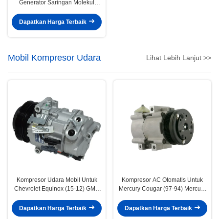
Generator Saringan Molekul
Zeolit ​​​​Untuk Mesin Pernapasan
Medis
Dapatkan Harga Terbaik
Mobil Kompresor Udara
Lihat Lebih Lanjut >>
Kompresor Udara Mobil Untuk
Kompresor AC Otomatis Untuk
Chevrolet Equinox (15-12) GMC
Mercury Cougar (97-94) Mercury
Terrain (15-12) 22798745
Grand Marquis (02-93) F3VH-
19703-AA 4L3Z19703AC
Dapatkan Harga Terbaik
Dapatkan Harga Terbaik
4L3Z19703AA