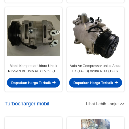
Mobil Kompresor Udara Untuk
Auto Ac Compressor untuk Acura
NISSAN ALTIMA 4CYL/2.5L (12-
ILX (14-13) Acura RDX (12-07)
07) NISSAN SENTRA (09-07)
Honda Civic (15-12) Honda CR-V
92600ZE90B 92600JA00A
(14-07) 38810RWCA01
Dapatkan Harga Terbaik
Dapatkan Harga Terbaik
92600ET81A
38810RZYA01
Turbocharger mobil
Lihat Lebih Lanjut >>