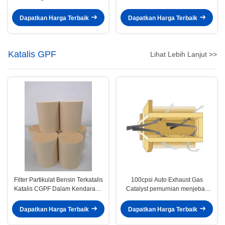
Industri
Aste Domestik
Dapatkan Harga Terbaik
Dapatkan Harga Terbaik
Katalis GPF
Lihat Lebih Lanjut >>
Filter Partikulat Bensin Terkatalis
100cpsi Auto Exhaust Gas
Katalis CGPF Dalam Kendaraan
Catalyst pemurnian menjebak
Komersial Ringan Euro 6
bahan partikulat mesin bensin
GDI
Dapatkan Harga Terbaik
Dapatkan Harga Terbaik