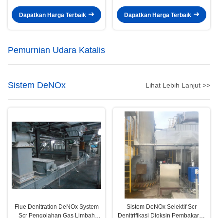
Untuk Power Generator Set
Suhu Rendah
Dapatkan Harga Terbaik
Dapatkan Harga Terbaik
Pemurnian Udara Katalis
Sistem DeNOx
Lihat Lebih Lanjut >>
Flue Denitration DeNOx System
Sistem DeNOx Selektif Scr
Scr Pengolahan Gas Limbah
Denitrifikasi Dioksin Pembakaran