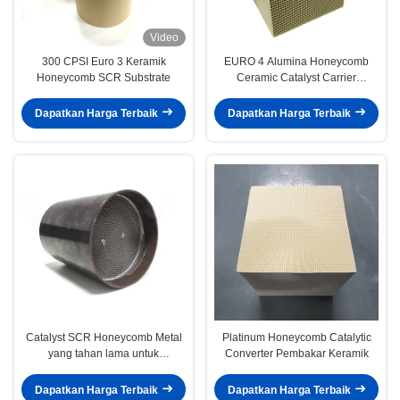
Video
300 CPSI Euro 3 Keramik
EURO 4 Alumina Honeycomb
Honeycomb SCR Substrate
Ceramic Catalyst Carrier
Mendukung Aliran Tinggi
Universal
Dapatkan Harga Terbaik
Dapatkan Harga Terbaik
Catalyst SCR Honeycomb Metal
Platinum Honeycomb Catalytic
yang tahan lama untuk
Converter Pembakar Keramik
pembersihan gas buang yang
efektif untuk generator diesel
Dapatkan Harga Terbaik
Dapatkan Harga Terbaik