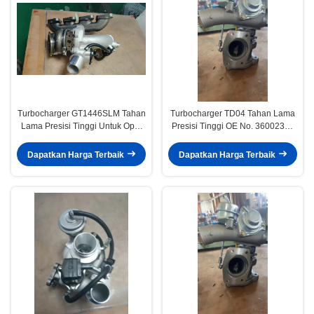
Turbocharger GT1446SLM Tahan
Turbocharger TD04 Tahan Lama
Lama Presisi Tinggi Untuk Opel
Presisi Tinggi OE No. 36002369
Vauxhall Astra Meriva Mokka
untuk Mesin Volvo XC90 XC70
Zafira Insignia 1.4 781504-5004s
2.5T B5254T2
Dapatkan Harga Terbaik
Dapatkan Harga Terbaik
860156 55565353