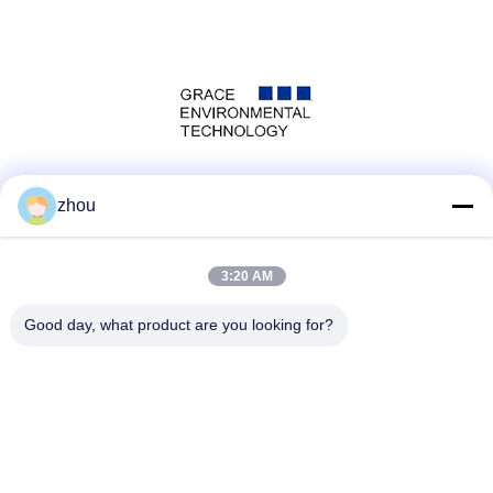
Media Sosial
zhou
3:20 AM
Kontak Cepat
Good day, what product are you looking for?
Telp
86-133-8223-4953
E-mail
sales@graceet.com
Alamat