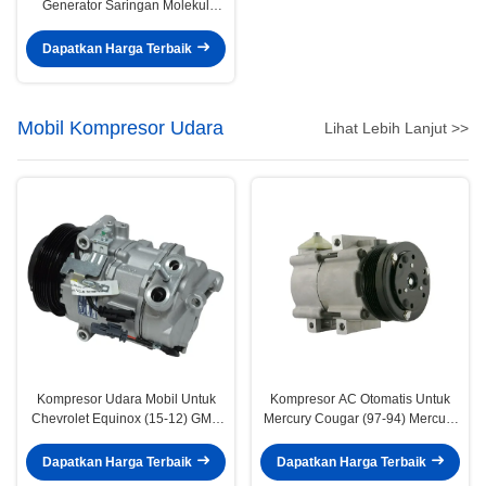
Generator Saringan Molekul
Zeolit ​​​​Untuk Mesin Pernapasan
Medis
Dapatkan Harga Terbaik
Mobil Kompresor Udara
Lihat Lebih Lanjut >>
Kompresor Udara Mobil Untuk
Kompresor AC Otomatis Untuk
Chevrolet Equinox (15-12) GMC
Mercury Cougar (97-94) Mercury
Terrain (15-12) 22798745
Grand Marquis (02-93) F3VH-
19703-AA 4L3Z19703AC
Dapatkan Harga Terbaik
Dapatkan Harga Terbaik
4L3Z19703AA