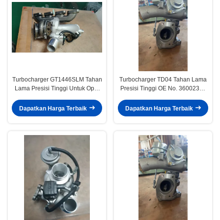
Turbocharger GT1446SLM Tahan
Turbocharger TD04 Tahan Lama
Lama Presisi Tinggi Untuk Opel
Presisi Tinggi OE No. 36002369
Vauxhall Astra Meriva Mokka
untuk Mesin Volvo XC90 XC70
Zafira Insignia 1.4 781504-5004s
2.5T B5254T2
Dapatkan Harga Terbaik
Dapatkan Harga Terbaik
860156 55565353