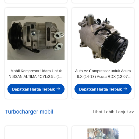
Mobil Kompresor Udara Untuk
Auto Ac Compressor untuk Acura
NISSAN ALTIMA 4CYL/2.5L (12-
ILX (14-13) Acura RDX (12-07)
07) NISSAN SENTRA (09-07)
Honda Civic (15-12) Honda CR-V
92600ZE90B 92600JA00A
(14-07) 38810RWCA01
Dapatkan Harga Terbaik
Dapatkan Harga Terbaik
92600ET81A
38810RZYA01
Turbocharger mobil
Lihat Lebih Lanjut >>