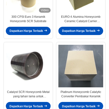
Video
300 CPSI Euro 3 Keramik
EURO 4 Alumina Honeycomb
Honeycomb SCR Substrate
Ceramic Catalyst Carrier
Mendukung Aliran Tinggi
Universal
Dapatkan Harga Terbaik
Dapatkan Harga Terbaik
Catalyst SCR Honeycomb Metal
Platinum Honeycomb Catalytic
yang tahan lama untuk
Converter Pembakar Keramik
pembersihan gas buang yang
efektif untuk generator diesel
Dapatkan Harga Terbaik
Dapatkan Harga Terbaik