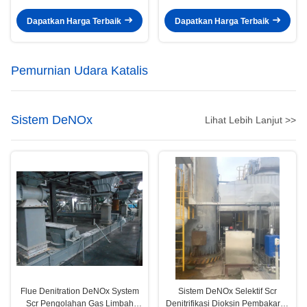
Untuk Power Generator Set
Suhu Rendah
Dapatkan Harga Terbaik
Dapatkan Harga Terbaik
Pemurnian Udara Katalis
Sistem DeNOx
Lihat Lebih Lanjut >>
Flue Denitration DeNOx System
Sistem DeNOx Selektif Scr
Scr Pengolahan Gas Limbah
Denitrifikasi Dioksin Pembakaran