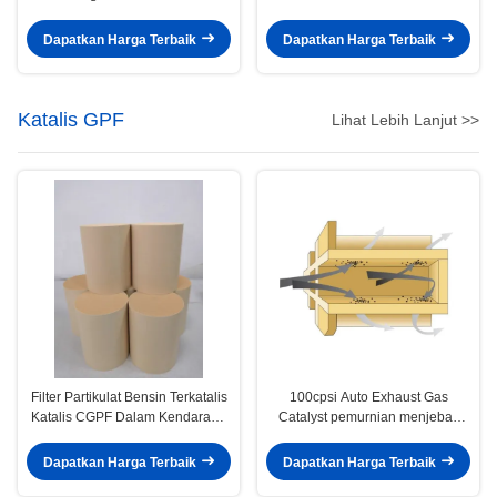
Industri
Aste Domestik
Dapatkan Harga Terbaik
Dapatkan Harga Terbaik
Katalis GPF
Lihat Lebih Lanjut >>
Filter Partikulat Bensin Terkatalis
100cpsi Auto Exhaust Gas
Katalis CGPF Dalam Kendaraan
Catalyst pemurnian menjebak
Komersial Ringan Euro 6
bahan partikulat mesin bensin
GDI
Dapatkan Harga Terbaik
Dapatkan Harga Terbaik