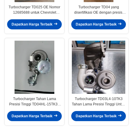
Turbocharger TD025 OE Nomor
Turbocharger TD04 yang
12685688 untuk Chevrolet
disertifikasi OE dengan presisi
EQUINOX 1.5L TURBO 2018-
tinggi dan tahan lama untuk
2022
mesin Volvo XC90 XC70 2.5T
Dapatkan Harga Terbaik
Dapatkan Harga Terbaik
B5254T2
Turbocharger Tahan Lama
Turbocharger TD03L4-10TK3
Presisi Tinggi TD04HL-15TK31
Tahan Lama Presisi Tinggi Untuk
Bersertifikat OE untuk Honda
BMW 135i 335i 535i Z4 N54 3.0L
MDX 3.5 AWD 2005-12
49131-07031 11657649289
Dapatkan Harga Terbaik
Dapatkan Harga Terbaik