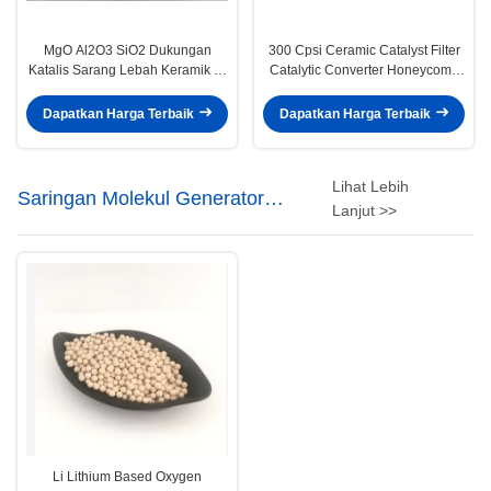
MgO Al2O3 SiO2 Dukungan
300 Cpsi Ceramic Catalyst Filter
Katalis Sarang Lebah Keramik Di
Catalytic Converter Honeycomb
Semua Mesin Kendaraan Off
101.6mm
Road On Road
Dapatkan Harga Terbaik
Dapatkan Harga Terbaik
Lihat Lebih
Saringan Molekul Generator
Lanjut >>
Oksigen
Li Lithium Based Oxygen