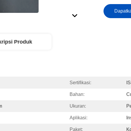
Dapatka
ripsi Produk
Sertifikasi:
I
Bahan:
Co
am
Ukuran:
P
Aplikasi:
In
Paket:
Ko