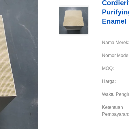
Cordier
Purifyi
Enamel
Nama Merek
Nomor Model
MOQ:
Harga:
Waktu Pengi
Ketentuan
Pembayaran