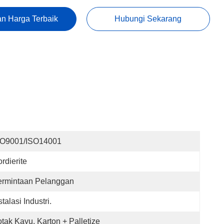
n Harga Terbaik
Hubungi Sekarang
SO9001/ISO14001
rdierite
ermintaan Pelanggan
stalasi Industri.
tak Kayu, Karton + Palletize