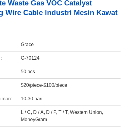
ite Waste Gas VOC Catalyst
ng Wire Cable Industri Mesin Kawat
:
Grace
:
G-70124
50 pcs
$20/piece-$100/piece
riman:
10-30 hari
L / C, D / A, D / P, T / T, Western Union,
:
MoneyGram