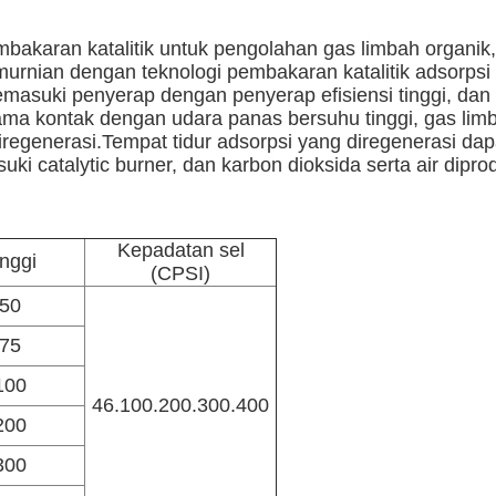
mbakaran katalitik untuk pengolahan gas limbah organik,
nian dengan teknologi pembakaran katalitik adsorpsi a
emasuki penyerap dengan penyerap efisiensi tinggi, da
ama kontak dengan udara panas bersuhu tinggi, gas lim
regenerasi.Tempat tidur adsorpsi yang diregenerasi da
uki catalytic burner, dan karbon dioksida serta air dip
Kepadatan sel
inggi
(CPSI)
50
75
100
46.100.200.300.400
200
300