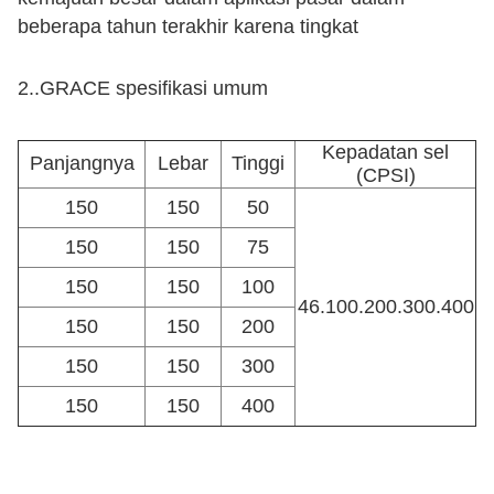
beberapa tahun terakhir karena tingkat
pemurniannya yang tinggi, suhu pembakaran yang
rendah (umumnya lebih rendah dari 350℃), tidak
2..
GRACE spesifikasi umum
ada nyala api terbuka, tidak ada polutan sekunder
seperti sebagai NOx, keselamatan, konservasi
Kepadatan sel
Panjangnya
Lebar
Tinggi
energi dan perlindungan lingkungan.Sebagai
(CPSI)
teknologi kunci dari sistem pembakaran katalitik,
150
150
50
teknologi sintesis dan aturan aplikasi katalis sangat
150
150
75
penting.
150
150
100
46.100.200.300.400
150
150
200
150
150
300
150
150
400