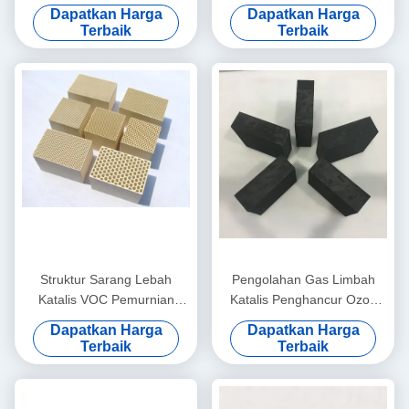
Sistem Oksidasi Katalitik
Industri Mesin Kawat Enamel
Dapatkan Harga
Dapatkan Harga
Terbaik
Terbaik
Struktur Sarang Lebah
Pengolahan Gas Limbah
Katalis VOC Pemurnian
Katalis Penghancur Ozon
Udara Porositas Tinggi
150x150x50mm Hingga
Dapatkan Harga
Dapatkan Harga
300mm
Terbaik
Terbaik