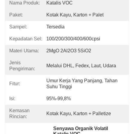
Nama Produk:
Katalis VOC
Paket:
Kotak Kayu, Karton + Palet
Sampel:
Tersedia
Kepadatan Sel:
100/200/300/400/600cpsi
Materi Utama:
2MgO 2Al2O3 5SiO2
Jenis
Melalui DHL, Fedex, Laut, Udara
Pengiriman:
Umur Kerja Yang Panjang, Tahan 
Fitur:
Suhu Tinggi
Isi:
95%-99,8%
Kemasan
Kotak Kayu, Karton + Palletize
Rincian:
Senyawa Organik Volatil 
Katalis VOC