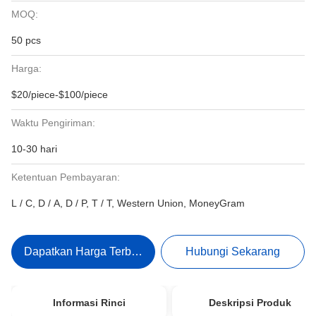
MOQ:
50 pcs
Harga:
$20/piece-$100/piece
Waktu Pengiriman:
10-30 hari
Ketentuan Pembayaran:
L / C, D / A, D / P, T / T, Western Union, MoneyGram
Dapatkan Harga Terbaik
Hubungi Sekarang
Informasi Rinci
Deskripsi Produk