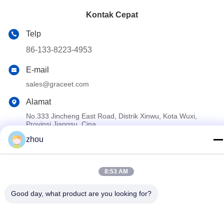
Kontak Cepat
Telp
86-133-8223-4953
E-mail
sales@graceet.com
Alamat
No.333 Jincheng East Road, Distrik Xinwu, Kota Wuxi,
Provinsi Jiangsu, Cina
zhou
Kebijakan Privasi
|
Sitemap
8:53 AM
Cina Kualitas Baik DPF katalis Pemasok. Hak cipta © 2021-2026
Wuxi Grace Environmental Technology CO,.LTD . Seluruh hak
Good day, what product are you looking for?
cipta.