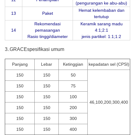
(pengurangan ke abu-abu)
Hemat kelembaban dan
13
Paket
tertutup
Rekomendasi
Keramik sarang madu
14
pemasangan
4:1;2:1
Rasio tinggi/diameter
jenis partikel: 1:1;1:2
3.
GRACE
spesifikasi umum
.
Panjang
Lebar
Ketinggian
kepadatan sel (CPSI)
150
150
50
150
150
75
150
150
100
46,100,200,300,400
150
150
200
150
150
300
150
150
400