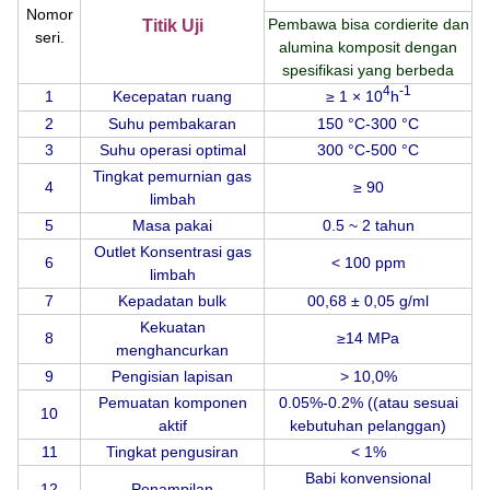
Nomor
Pembawa bisa cordierite dan
Titik Uji
seri.
alumina komposit dengan
spesifikasi yang berbeda
4
-1
1
Kecepatan ruang
≥ 1 × 10
h
2
Suhu pembakaran
150 °C-300 °C
3
Suhu operasi optimal
300 °C-500 °C
Tingkat pemurnian gas
4
≥ 90
limbah
5
Masa pakai
0.5 ~ 2 tahun
Outlet Konsentrasi gas
6
< 100 ppm
limbah
7
Kepadatan bulk
00,68 ± 0,05 g/ml
Kekuatan
8
≥14 MPa
menghancurkan
9
Pengisian lapisan
> 10,0%
Pemuatan komponen
0.05%-0.2% ((atau sesuai
10
aktif
kebutuhan pelanggan)
11
Tingkat pengusiran
< 1%
Babi konvensional
12
Penampilan