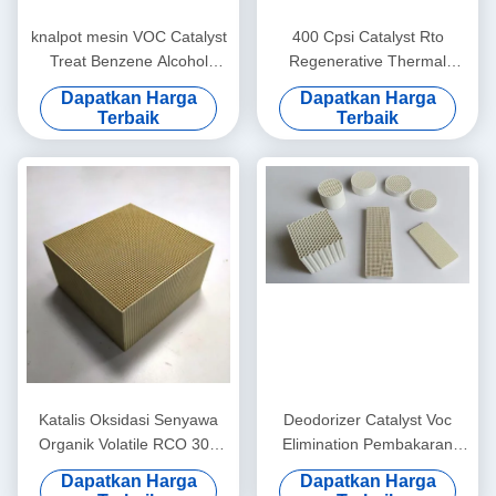
knalpot mesin VOC Catalyst
400 Cpsi Catalyst Rto
Treat Benzene Alcohol
Regenerative Thermal
Aldehyde Alkane
Oxidizer Perawatan
Dapatkan Harga
Dapatkan Harga
100x100x50mm
Pembakaran Aliran Kecil
Terbaik
Terbaik
Katalis Oksidasi Senyawa
Deodorizer Catalyst Voc
Organik Volatile RCO 300
Elimination Pembakaran
Cpsi Hapus Gas Limbah
Metode Oksidasi Katalitik
Dapatkan Harga
Dapatkan Harga
Industri