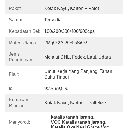
Paket:
Kotak Kayu, Karton + Palet
Sampel:
Tersedia
Kepadatan Sel:
100/200/300/400/600cpsi
Materi Utama:
2MgO 2Al2O3 5SiO2
Jenis
Melalui DHL, Fedex, Laut, Udara
Pengiriman:
Umur Kerja Yang Panjang, Tahan 
Fitur:
Suhu Tinggi
Isi:
95%-99,8%
Kemasan
Kotak Kayu, Karton + Palletize
Rincian:
katalis tanah jarang
, 
Menyoroti:
VOC Katalis tanah jarang
, 
Katalis Oksidasi Grace Voc