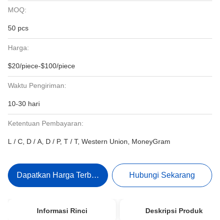
MOQ:
50 pcs
Harga:
$20/piece-$100/piece
Waktu Pengiriman:
10-30 hari
Ketentuan Pembayaran:
L / C, D / A, D / P, T / T, Western Union, MoneyGram
Dapatkan Harga Terbaik
Hubungi Sekarang
Informasi Rinci
Deskripsi Produk