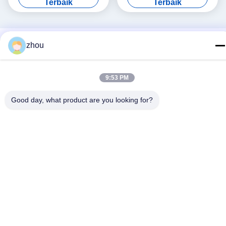
Terbaik
Terbaik
zhou
9:53 PM
Good day, what product are you looking for?
Media Sosial
Kontak Cepat
Telp
86-133-8223-4953
E-mail
sales@graceet.com