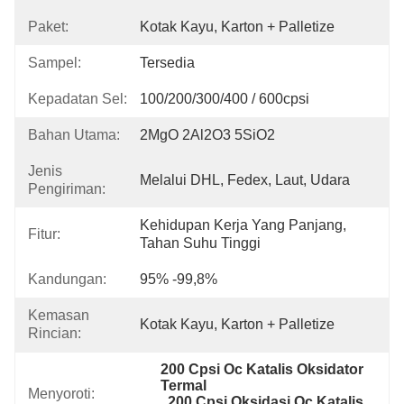
Paket:
Kotak Kayu, Karton + Palletize
Sampel:
Tersedia
Kepadatan Sel:
100/200/300/400 / 600cpsi
Bahan Utama:
2MgO 2Al2O3 5SiO2
Jenis
Melalui DHL, Fedex, Laut, Udara
Pengiriman:
Kehidupan Kerja Yang Panjang, 
Fitur:
Tahan Suhu Tinggi
Kandungan:
95% -99,8%
Kemasan
Kotak Kayu, Karton + Palletize
Rincian:
200 Cpsi Oc Katalis Oksidator 
Termal
Menyoroti:
, 
200 Cpsi Oksidasi Oc Katalis
, 