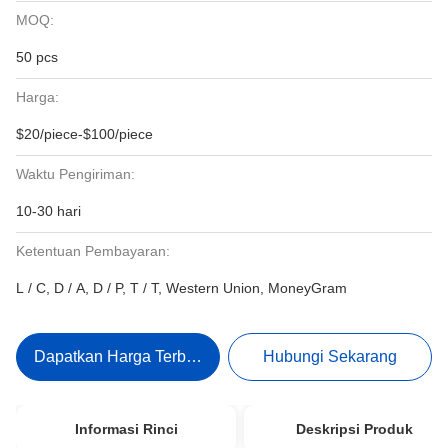
MOQ:
50 pcs
Harga:
$20/piece-$100/piece
Waktu Pengiriman:
10-30 hari
Ketentuan Pembayaran:
L / C, D / A, D / P, T / T, Western Union, MoneyGram
Dapatkan Harga Terbaik
Hubungi Sekarang
Informasi Rinci
Deskripsi Produk