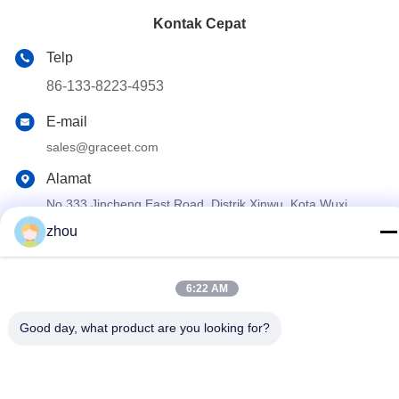
Kontak Cepat
Telp
86-133-8223-4953
E-mail
sales@graceet.com
Alamat
No.333 Jincheng East Road, Distrik Xinwu, Kota Wuxi,
Provinsi Jiangsu, Cina
zhou
Kebijakan Privasi
|
Sitemap
6:22 AM
Cina Kualitas Baik DPF katalis Pemasok. Hak cipta © 2021-2026
Wuxi Grace Environmental Technology CO,.LTD . Seluruh hak
Good day, what product are you looking for?
cipta.