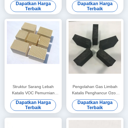
Sistem Oksidasi Katalitik
Industri Mesin Kawat Enamel
Dapatkan Harga
Dapatkan Harga
Terbaik
Terbaik
Struktur Sarang Lebah
Pengolahan Gas Limbah
Katalis VOC Pemurnian
Katalis Penghancur Ozon
Udara Porositas Tinggi
150x150x50mm Hingga
Dapatkan Harga
Dapatkan Harga
300mm
Terbaik
Terbaik